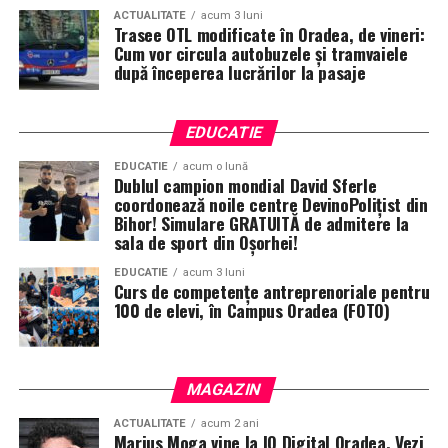
ACTUALITATE
acum 3 luni
Trasee OTL modificate în Oradea, de vineri:
Cum vor circula autobuzele și tramvaiele
după începerea lucrărilor la pasaje
EDUCATIE
EDUCATIE
acum o lună
Dublul campion mondial David Sferle
coordonează noile centre DevinoPolițist din
Bihor! Simulare GRATUITĂ de admitere la
sala de sport din Oșorhei!
EDUCATIE
acum 3 luni
Curs de competențe antreprenoriale pentru
100 de elevi, în Campus Oradea (FOTO)
MAGAZIN
ACTUALITATE
acum 2 ani
Marius Moga vine la IQ Digital Oradea. Vezi