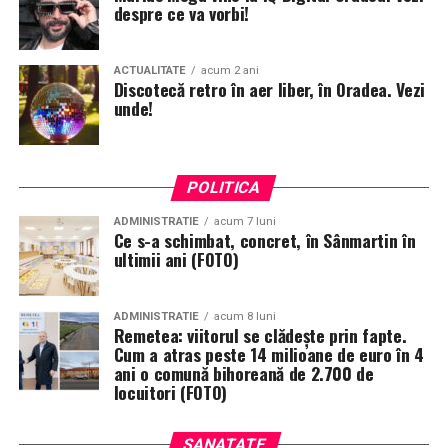
despre ce va vorbi!
ACTUALITATE
acum 2 ani
Discotecă retro în aer liber, în Oradea. Vezi
unde!
POLITICA
ADMINISTRATIE
acum 7 luni
Ce s-a schimbat, concret, în Sânmartin în
ultimii ani (FOTO)
ADMINISTRATIE
acum 8 luni
Remetea: viitorul se clădește prin fapte.
Cum a atras peste 14 milioane de euro în 4
ani o comună bihoreană de 2.700 de
locuitori (FOTO)
SANATATE