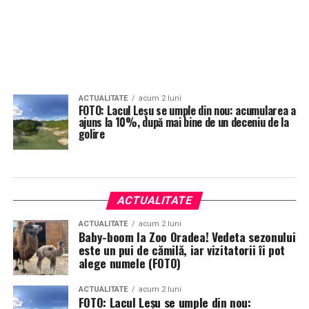
ACTUALITATE
acum 2 luni
FOTO: Lacul Leșu se umple din nou: acumularea a
ajuns la 10%, după mai bine de un deceniu de la
golire
ACTUALITATE
ACTUALITATE
acum 2 luni
Baby-boom la Zoo Oradea! Vedeta sezonului
este un pui de cămilă, iar vizitatorii îi pot
alege numele (FOTO)
ACTUALITATE
acum 2 luni
FOTO: Lacul Leșu se umple din nou: