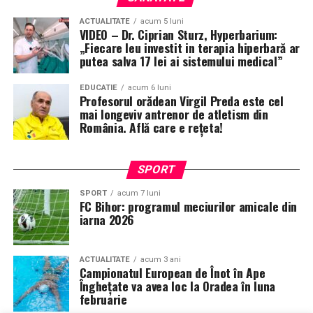
ACTUALITATE
acum 5 luni
VIDEO – Dr. Ciprian Sturz, Hyperbarium:
„Fiecare leu investit in terapia hiperbară ar
putea salva 17 lei ai sistemului medical”
EDUCATIE
acum 6 luni
Profesorul orădean Virgil Preda este cel
mai longeviv antrenor de atletism din
România. Află care e rețeta!
SPORT
SPORT
acum 7 luni
FC Bihor: programul meciurilor amicale din
iarna 2026
ACTUALITATE
acum 3 ani
Campionatul European de Înot în Ape
Înghețate va avea loc la Oradea în luna
februarie