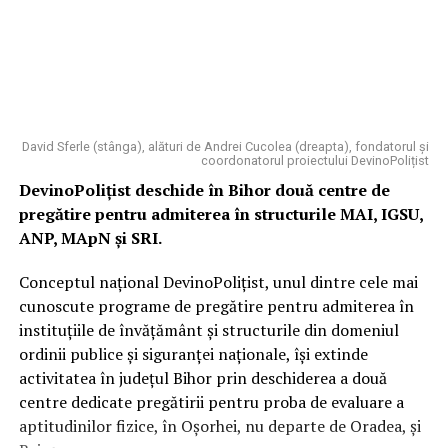
David Sferle (stânga), alături de Andrei Cucolea (dreapta), fondatorul și
coordonatorul proiectului DevinoPolițist
DevinoPolițist deschide în Bihor două centre de
pregătire pentru admiterea în structurile MAI, IGSU,
ANP, MApN și SRI.
Conceptul național DevinoPolițist, unul dintre cele mai
cunoscute programe de pregătire pentru admiterea în
instituțiile de învățământ și structurile din domeniul
ordinii publice și siguranței naționale, își extinde
activitatea în județul Bihor prin deschiderea a două
centre dedicate pregătirii pentru proba de evaluare a
aptitudinilor fizice, în Oșorhei, nu departe de Oradea, și