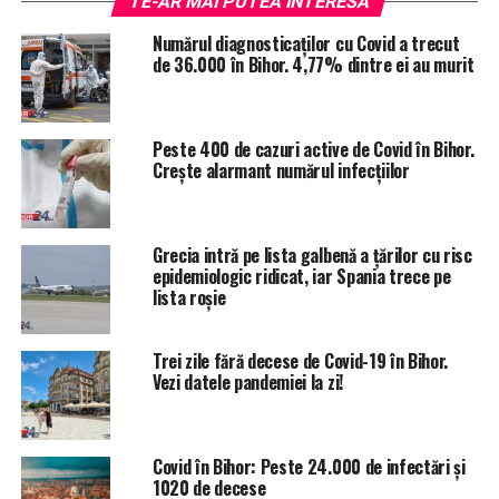
TE-AR MAI PUTEA INTERESA
active).
Numărul diagnosticaților cu Covid a trecut
de 36.000 în Bihor. 4,77% dintre ei au murit
Până acum, în județul Bihor au fost depistate cu Covid-
19 în total 50.997 persoane.
Dintre acestea, 47.849 s-au vindecat (cu 64 mai multe
Peste 400 de cazuri active de Covid în Bihor.
Crește alarmant numărul infecțiilor
față de raportarea de duminică), iar 2.579 au decedat (cu
2 mai multe față de precedanta raportare).
Pe de altă parte, în ultima zi în Bihor au fost vaccinate
Grecia intră pe lista galbenă a țărilor cu risc
anti-Covid 67 de persoane.
epidemiologic ridicat, iar Spania trece pe
lista roșie
Până acum, 208.254 persoane au schema de vaccinare
completă, iar 56.090 au și a treia doză (booster).
Trei zile fără decese de Covid-19 în Bihor.
Vezi datele pandemiei la zi!
Lista cazurilor active pe fiecare unitate
administrativ-teritorială din Bihor în parte!
Covid în Bihor: Peste 24.000 de infectări și
ETICHETE:
COVID-19
1020 de decese
RECOMANDAT