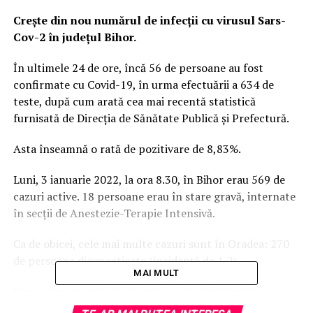
Crește din nou numărul de infecții cu virusul Sars-
Cov-2 în județul Bihor.
În ultimele 24 de ore, încă 56 de persoane au fost
confirmate cu Covid-19, în urma efectuării a 634 de
teste, după cum arată cea mai recentă statistică
furnisată de Direcția de Sănătate Publică și Prefectură.
Asta înseamnă o rată de pozitivare de 8,83%.
Luni, 3 ianuarie 2022, la ora 8.30, în Bihor erau 569 de
cazuri active. 18 persoane erau în stare gravă, internate
în secții de Anestezie-Terapie Intensivă.
Ca de obicei, cele mai multe cazuri sunt în Oradea: 270
de persoane diagnosticate (incidență de 1,2).
MAI MULT
Cea mai mare rată de infectări se înregistrează la
Șuncuiuș: 3,97 cazuri Covid la mia de locuitori (12 cazuri