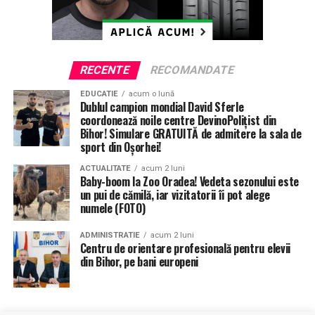
RECENTE
RECOMANDATE
EDUCATIE
acum o lună
Dublul campion mondial David Sferle
coordonează noile centre DevinoPolițist din
Bihor! Simulare GRATUITĂ de admitere la sala de
sport din Oșorhei!
ACTUALITATE
acum 2 luni
Baby-boom la Zoo Oradea! Vedeta sezonului este
un pui de cămilă, iar vizitatorii îi pot alege
numele (FOTO)
ADMINISTRATIE
acum 2 luni
Centru de orientare profesională pentru elevii
din Bihor, pe bani europeni