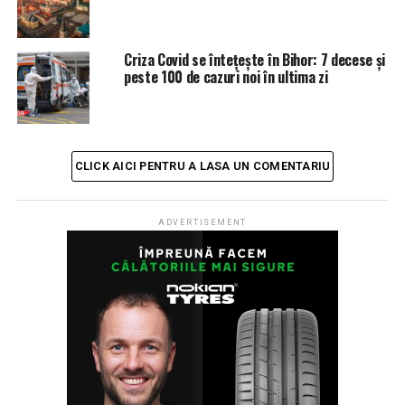
URMATORUL
Ești asigurat la CAS și vrei să știi ce drepturi ai ori cum
funcționează asigurările de sănătate? A fost lansată o
Criza Covid se întețește în Bihor: 7 decese și
nouă ediție a Ghidului Asiguratului
peste 100 de cazuri noi în ultima zi
NU RATATI
Numărul diagnosticaților cu Covid a trecut de 36.000 în
Bihor. 4,77% dintre ei au murit
CLICK AICI PENTRU A LASA UN COMENTARIU
ADVERTISEMENT