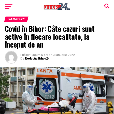
SANATATE
Covid în Bihor: Câte cazuri sunt
active în fiecare localitate, la
început de an
Publicat
acum 5 ani
pe
3 ianuarie 2022
De
Redacția Bihor24