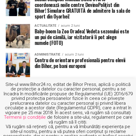
coordonează noile centre DevinoPolițist din
Bihor! Simulare GRATUITĂ de admitere la sala de
sport din Oșorhei!
ACTUALITATE
acum 2 luni
Baby-boom la Zoo Oradea! Vedeta sezonului este
un pui de cămilă, iar vizitatorii îi pot alege
numele (FOTO)
ADMINISTRATIE
acum 2 luni
Centru de orientare profesională pentru elevii
din Bihor, pe bani europeni
Site-ul www.Bihor24.ro, editat de Bihor Press, aplică o politică
de protecție a datelor cu caracter personal, pentru a se
încadra în modificările propuse de Regulamentul (UE) 2016/679
privind protecția persoanelor fizice în ceea ce privește
prelucrarea datelor cu caracter personal și privind libera
circulație a acestor date (Regulamentul GDPR), care a intrat în
vigoare pe 25 mai 2018. În acest sens, vă rugăm să consultați
Termenii și condițiile
de folosire a site-ului, regulament pe care
vă rugăm să îl citiți.
Vă rugăm să rețineți că, pentru a vă îmbunătăți experiența pe
site-ul nostru, pentru a vă putea oferi conținut și reclame