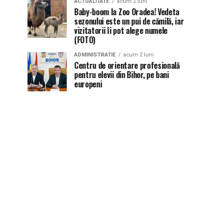
ACTUALITATE
acum 2 luni
Baby-boom la Zoo Oradea! Vedeta
sezonului este un pui de cămilă, iar
vizitatorii îi pot alege numele
(FOTO)
ADMINISTRATIE
acum 2 luni
Centru de orientare profesională
pentru elevii din Bihor, pe bani
europeni