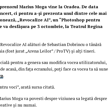
eprenorul Marius Moga vine la Oradea. De data
ncert, ci pentru a-și prezenta unul dintre cele mai
donează, „Revocalize AI”, un “Photoshop pentru
se va desfășura pe 3 octombrie, la Teatrul Regina
 Revocalize AI alături de Sebastian Dobrincu o tânără
 (fost jurat „Arena Leilor” / ProTV) și alți tineri.
icială pentru a genera sau modifica vocea utilizatorului,
e acasă, din fața ecranului, poți face ca vocea ta să sune
ro
.
tru voci”, arată sursa citată.
Marius Moga va povesti despre viziunea sa legată despre
reative și nu numai.