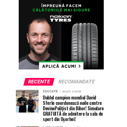
RECENTE
RECOMANDATE
EDUCATIE
acum o lună
Dublul campion mondial David
Sferle coordonează noile centre
DevinoPolițist din Bihor! Simulare
GRATUITĂ de admitere la sala de
sport din Oșorhei!