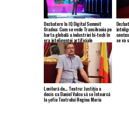
Dezbatere la IQ Digital Summit
Dezbat
Oradea: Cum se vede Transilvania pe
intelig
harta globală a industriei hi-tech în
context
era inteligenței artificiale
se va 
person
Lovitură de… Teatru: Justiţia a
decis ca Daniel Vulcu să se întoarcă
la şefia Teatrului Regina Maria