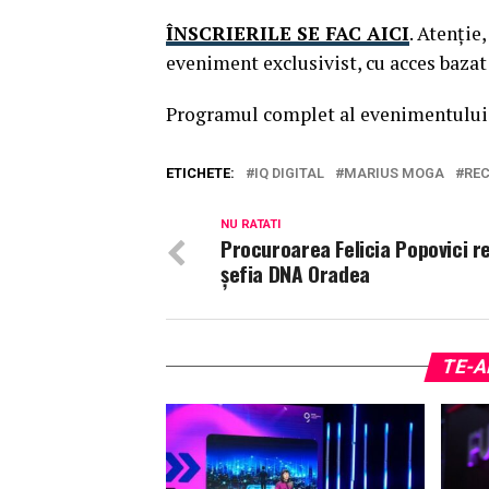
ÎNSCRIERILE SE FAC AICI
. Atenție
eveniment exclusivist, cu acces bazat 
Programul complet al evenimentului 
ETICHETE:
IQ DIGITAL
MARIUS MOGA
RE
NU RATATI
Procuroarea Felicia Popovici re
șefia DNA Oradea
TE-A