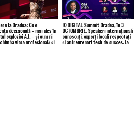
ere la Oradea: Ce e
IQ DIGITAL Summit Oradea, în 3
ența decizională – mai ales în
OCTOMBRIE. Speakeri internaționali
ul exploziei A.I. – și cum ni
cunoscuți, experți locali respectați
schimba viața profesională și
și antreprenori tech de succes, la
ală?
Teatrul “Regina Maria”. Cum poți
rezerva un loc?