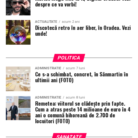
despre ce va vorbi!
ACTUALITATE
acum 2 ani
Discotecă retro în aer liber, în Oradea. Vezi
unde!
POLITICA
ADMINISTRATIE
acum 7 luni
Ce s-a schimbat, concret, în Sânmartin în
ultimii ani (FOTO)
ADMINISTRATIE
acum 8 luni
Remetea: viitorul se clădește prin fapte.
Cum a atras peste 14 milioane de euro în 4
ani o comună bihoreană de 2.700 de
locuitori (FOTO)
SANATATE