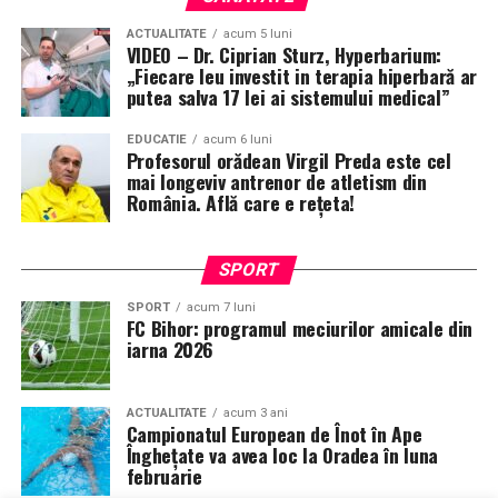
ACTUALITATE
acum 5 luni
VIDEO – Dr. Ciprian Sturz, Hyperbarium:
„Fiecare leu investit in terapia hiperbară ar
putea salva 17 lei ai sistemului medical”
EDUCATIE
acum 6 luni
Profesorul orădean Virgil Preda este cel
mai longeviv antrenor de atletism din
România. Află care e rețeta!
SPORT
SPORT
acum 7 luni
FC Bihor: programul meciurilor amicale din
iarna 2026
ACTUALITATE
acum 3 ani
Campionatul European de Înot în Ape
Înghețate va avea loc la Oradea în luna
februarie