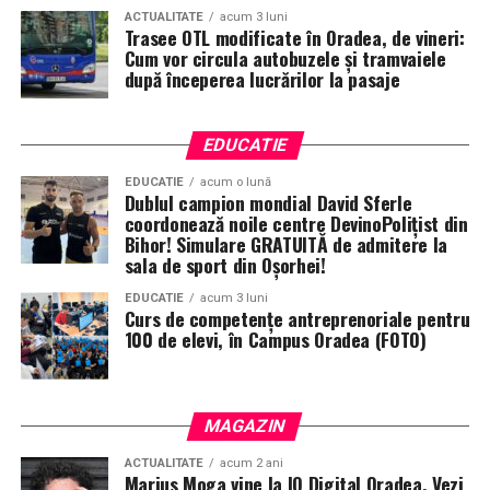
ACTUALITATE
acum 3 luni
Trasee OTL modificate în Oradea, de vineri:
Cum vor circula autobuzele și tramvaiele
după începerea lucrărilor la pasaje
EDUCATIE
EDUCATIE
acum o lună
Dublul campion mondial David Sferle
coordonează noile centre DevinoPolițist din
Bihor! Simulare GRATUITĂ de admitere la
sala de sport din Oșorhei!
EDUCATIE
acum 3 luni
Curs de competențe antreprenoriale pentru
100 de elevi, în Campus Oradea (FOTO)
MAGAZIN
ACTUALITATE
acum 2 ani
Marius Moga vine la IQ Digital Oradea. Vezi