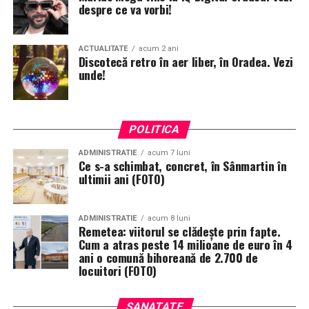
despre ce va vorbi!
ACTUALITATE
acum 2 ani
Discotecă retro în aer liber, în Oradea. Vezi
unde!
POLITICA
ADMINISTRATIE
acum 7 luni
Ce s-a schimbat, concret, în Sânmartin în
ultimii ani (FOTO)
ADMINISTRATIE
acum 8 luni
Remetea: viitorul se clădește prin fapte.
Cum a atras peste 14 milioane de euro în 4
ani o comună bihoreană de 2.700 de
locuitori (FOTO)
SANATATE