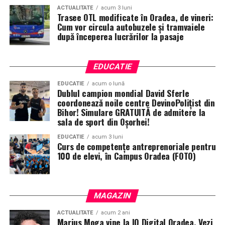
ACTUALITATE
acum 3 luni
Trasee OTL modificate în Oradea, de vineri:
Cum vor circula autobuzele și tramvaiele
după începerea lucrărilor la pasaje
EDUCATIE
EDUCATIE
acum o lună
Dublul campion mondial David Sferle
coordonează noile centre DevinoPolițist din
Bihor! Simulare GRATUITĂ de admitere la
sala de sport din Oșorhei!
EDUCATIE
acum 3 luni
Curs de competențe antreprenoriale pentru
100 de elevi, în Campus Oradea (FOTO)
MAGAZIN
ACTUALITATE
acum 2 ani
Marius Moga vine la IQ Digital Oradea. Vezi