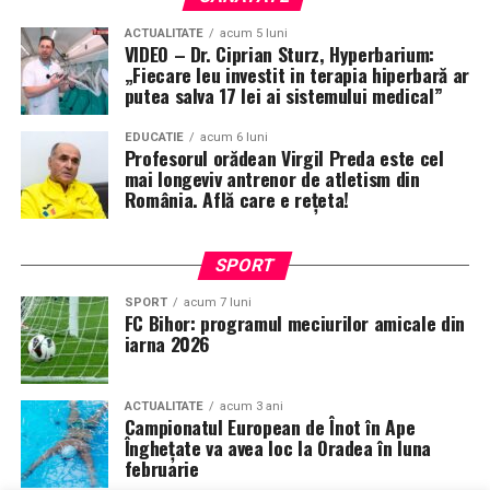
ACTUALITATE
acum 5 luni
VIDEO – Dr. Ciprian Sturz, Hyperbarium:
„Fiecare leu investit in terapia hiperbară ar
putea salva 17 lei ai sistemului medical”
EDUCATIE
acum 6 luni
Profesorul orădean Virgil Preda este cel
mai longeviv antrenor de atletism din
România. Află care e rețeta!
SPORT
SPORT
acum 7 luni
FC Bihor: programul meciurilor amicale din
iarna 2026
ACTUALITATE
acum 3 ani
Campionatul European de Înot în Ape
Înghețate va avea loc la Oradea în luna
februarie