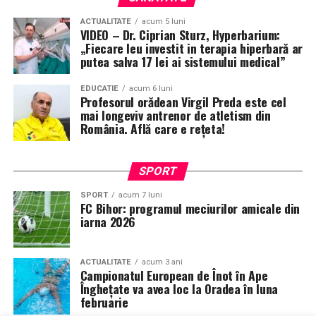
ACTUALITATE
acum 5 luni
VIDEO – Dr. Ciprian Sturz, Hyperbarium:
„Fiecare leu investit in terapia hiperbară ar
putea salva 17 lei ai sistemului medical”
EDUCATIE
acum 6 luni
Profesorul orădean Virgil Preda este cel
mai longeviv antrenor de atletism din
România. Află care e rețeta!
SPORT
SPORT
acum 7 luni
FC Bihor: programul meciurilor amicale din
iarna 2026
ACTUALITATE
acum 3 ani
Campionatul European de Înot în Ape
Înghețate va avea loc la Oradea în luna
februarie