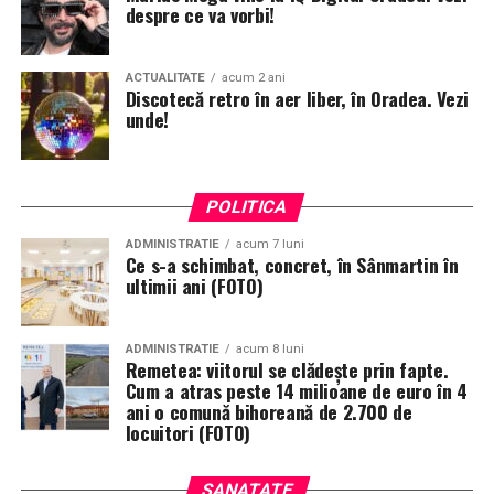
despre ce va vorbi!
ACTUALITATE
acum 2 ani
Discotecă retro în aer liber, în Oradea. Vezi
unde!
POLITICA
ADMINISTRATIE
acum 7 luni
Ce s-a schimbat, concret, în Sânmartin în
ultimii ani (FOTO)
ADMINISTRATIE
acum 8 luni
Remetea: viitorul se clădește prin fapte.
Cum a atras peste 14 milioane de euro în 4
ani o comună bihoreană de 2.700 de
locuitori (FOTO)
SANATATE