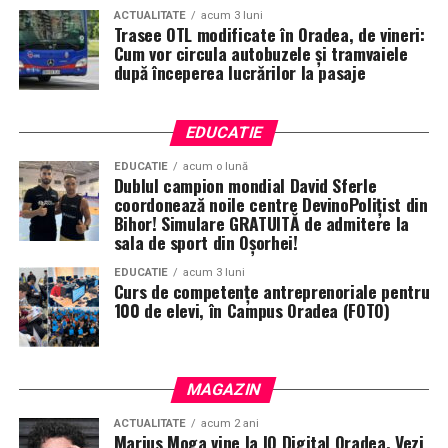
ACTUALITATE
acum 3 luni
Trasee OTL modificate în Oradea, de vineri:
Cum vor circula autobuzele și tramvaiele
după începerea lucrărilor la pasaje
EDUCATIE
EDUCATIE
acum o lună
Dublul campion mondial David Sferle
coordonează noile centre DevinoPolițist din
Bihor! Simulare GRATUITĂ de admitere la
sala de sport din Oșorhei!
EDUCATIE
acum 3 luni
Curs de competențe antreprenoriale pentru
100 de elevi, în Campus Oradea (FOTO)
MAGAZIN
ACTUALITATE
acum 2 ani
Marius Moga vine la IQ Digital Oradea. Vezi