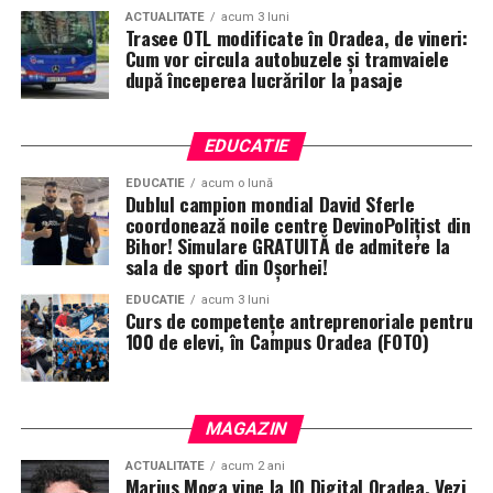
ACTUALITATE
acum 3 luni
Trasee OTL modificate în Oradea, de vineri:
Cum vor circula autobuzele și tramvaiele
după începerea lucrărilor la pasaje
EDUCATIE
EDUCATIE
acum o lună
Dublul campion mondial David Sferle
coordonează noile centre DevinoPolițist din
Bihor! Simulare GRATUITĂ de admitere la
sala de sport din Oșorhei!
EDUCATIE
acum 3 luni
Curs de competențe antreprenoriale pentru
100 de elevi, în Campus Oradea (FOTO)
MAGAZIN
ACTUALITATE
acum 2 ani
Marius Moga vine la IQ Digital Oradea. Vezi