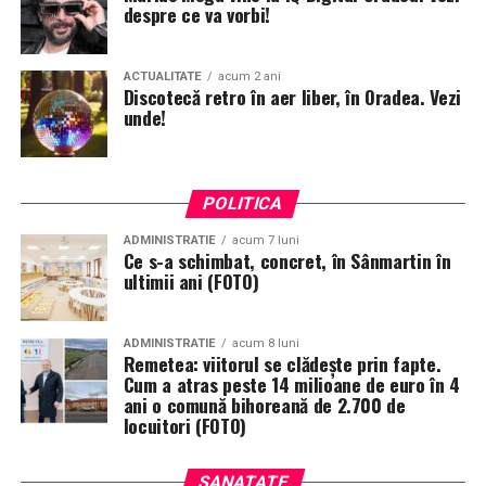
despre ce va vorbi!
ACTUALITATE
acum 2 ani
Discotecă retro în aer liber, în Oradea. Vezi
unde!
POLITICA
ADMINISTRATIE
acum 7 luni
Ce s-a schimbat, concret, în Sânmartin în
ultimii ani (FOTO)
ADMINISTRATIE
acum 8 luni
Remetea: viitorul se clădește prin fapte.
Cum a atras peste 14 milioane de euro în 4
ani o comună bihoreană de 2.700 de
locuitori (FOTO)
SANATATE