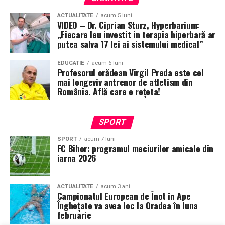
ACTUALITATE
acum 5 luni
VIDEO – Dr. Ciprian Sturz, Hyperbarium:
„Fiecare leu investit in terapia hiperbară ar
putea salva 17 lei ai sistemului medical”
EDUCATIE
acum 6 luni
Profesorul orădean Virgil Preda este cel
mai longeviv antrenor de atletism din
România. Află care e rețeta!
SPORT
SPORT
acum 7 luni
FC Bihor: programul meciurilor amicale din
iarna 2026
ACTUALITATE
acum 3 ani
Campionatul European de Înot în Ape
Înghețate va avea loc la Oradea în luna
februarie