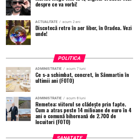
despre ce va vorbi!
ACTUALITATE
acum 2 ani
Discotecă retro în aer liber, în Oradea. Vezi
unde!
POLITICA
ADMINISTRATIE
acum 7 luni
Ce s-a schimbat, concret, în Sânmartin în
ultimii ani (FOTO)
ADMINISTRATIE
acum 8 luni
Remetea: viitorul se clădește prin fapte.
Cum a atras peste 14 milioane de euro în 4
ani o comună bihoreană de 2.700 de
locuitori (FOTO)
SANATATE