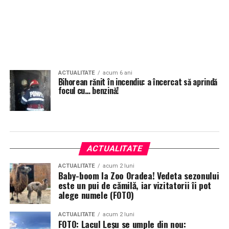
ACTUALITATE
acum 6 ani
Bihorean rănit în incendiu: a încercat să aprindă
focul cu… benzină!
ACTUALITATE
ACTUALITATE
acum 2 luni
Baby-boom la Zoo Oradea! Vedeta sezonului
este un pui de cămilă, iar vizitatorii îi pot
alege numele (FOTO)
ACTUALITATE
acum 2 luni
FOTO: Lacul Leșu se umple din nou: