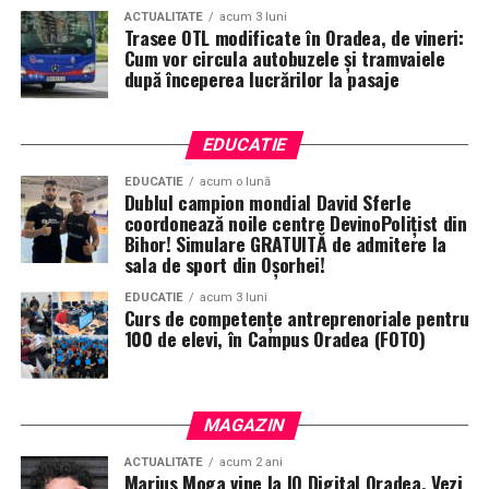
ACTUALITATE
acum 3 luni
Trasee OTL modificate în Oradea, de vineri:
Cum vor circula autobuzele și tramvaiele
după începerea lucrărilor la pasaje
EDUCATIE
EDUCATIE
acum o lună
Dublul campion mondial David Sferle
coordonează noile centre DevinoPolițist din
Bihor! Simulare GRATUITĂ de admitere la
sala de sport din Oșorhei!
EDUCATIE
acum 3 luni
Curs de competențe antreprenoriale pentru
100 de elevi, în Campus Oradea (FOTO)
MAGAZIN
ACTUALITATE
acum 2 ani
Marius Moga vine la IQ Digital Oradea. Vezi