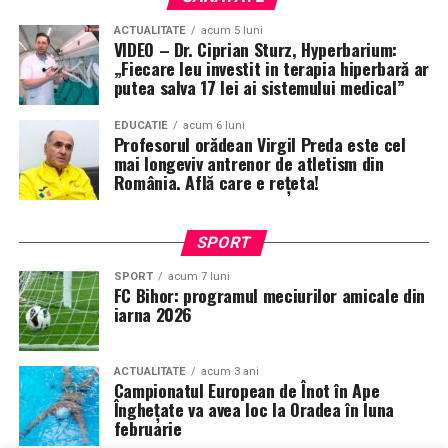
ACTUALITATE
acum 5 luni
VIDEO – Dr. Ciprian Sturz, Hyperbarium:
„Fiecare leu investit in terapia hiperbară ar
putea salva 17 lei ai sistemului medical”
EDUCATIE
acum 6 luni
Profesorul orădean Virgil Preda este cel
mai longeviv antrenor de atletism din
România. Află care e rețeta!
SPORT
SPORT
acum 7 luni
FC Bihor: programul meciurilor amicale din
iarna 2026
ACTUALITATE
acum 3 ani
Campionatul European de Înot în Ape
Înghețate va avea loc la Oradea în luna
februarie