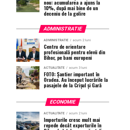
nou: acumularea a ajuns la
10%, după mai bine de un
deceniu de la golire
ADMINISTRATIE
ADMINISTRATIE
acum 2 luni
Centru de orientare
profesională pentru elevii din
Bihor, pe bani europeni
ACTUALITATE
acum 3 luni
FOTO: Șantier important în
Oradea. Au început lucrările la
pasajele de la Crișul și Gară
ECONOMIE
ACTUALITATE
acum 2 luni
Importurile cresc mult mai
repede decât exporturile în