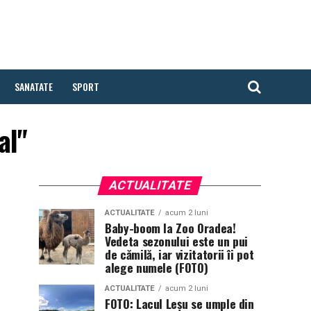
SANATATE
SPORT
al"
ACTUALITATE
ACTUALITATE
acum 2 luni
Baby-boom la Zoo Oradea!
Vedeta sezonului este un pui
de cămilă, iar vizitatorii îi pot
alege numele (FOTO)
ACTUALITATE
acum 2 luni
FOTO: Lacul Leșu se umple din