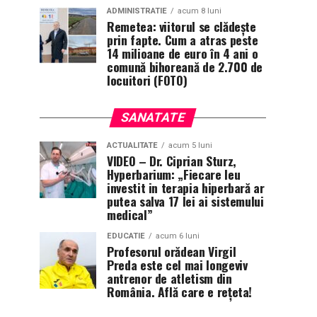
ADMINISTRATIE
acum 8 luni
Remetea: viitorul se clădește
prin fapte. Cum a atras peste
14 milioane de euro în 4 ani o
comună bihoreană de 2.700 de
locuitori (FOTO)
SANATATE
ACTUALITATE
acum 5 luni
VIDEO – Dr. Ciprian Sturz,
Hyperbarium: „Fiecare leu
investit in terapia hiperbară ar
putea salva 17 lei ai sistemului
medical”
EDUCATIE
acum 6 luni
Profesorul orădean Virgil
Preda este cel mai longeviv
antrenor de atletism din
România. Află care e rețeta!