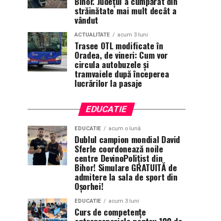
Bihor. Județul a cumpărat din
străinătate mai mult decât a
vândut
ACTUALITATE
acum 3 luni
Trasee OTL modificate în
Oradea, de vineri: Cum vor
circula autobuzele și
tramvaiele după începerea
lucrărilor la pasaje
EDUCATIE
EDUCATIE
acum o lună
Dublul campion mondial David
Sferle coordonează noile
centre DevinoPolițist din
Bihor! Simulare GRATUITĂ de
admitere la sala de sport din
Oșorhei!
EDUCATIE
acum 3 luni
Curs de competențe