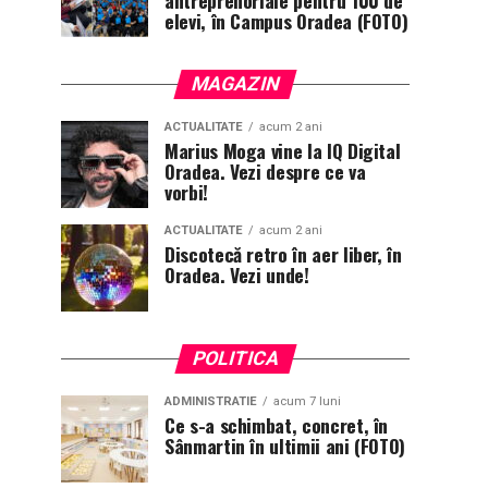
antreprenoriale pentru 100 de
elevi, în Campus Oradea (FOTO)
MAGAZIN
ACTUALITATE
acum 2 ani
Marius Moga vine la IQ Digital
Oradea. Vezi despre ce va
vorbi!
ACTUALITATE
acum 2 ani
Discotecă retro în aer liber, în
Oradea. Vezi unde!
POLITICA
ADMINISTRATIE
acum 7 luni
Ce s-a schimbat, concret, în
Sânmartin în ultimii ani (FOTO)