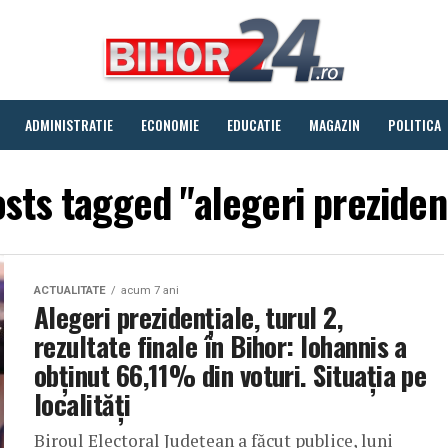
ADMINISTRATIE
ECONOMIE
EDUCATIE
MAGAZIN
POLITICA
osts tagged "alegeri preziden
ACTUALITATE
acum 7 ani
Alegeri prezidențiale, turul 2,
rezultate finale în Bihor: Iohannis a
obținut 66,11% din voturi. Situația pe
localități
Biroul Electoral Județean a făcut publice, luni