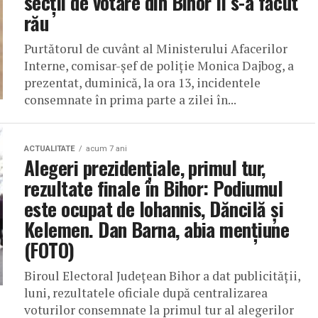
secții de votare din Bihor li s-a făcut
rău
Purtătorul de cuvânt al Ministerului Afacerilor
Interne, comisar-şef de poliţie Monica Dajbog, a
prezentat, duminică, la ora 13, incidentele
consemnate în prima parte a zilei în...
ACTUALITATE
acum 7 ani
Alegeri prezidențiale, primul tur,
rezultate finale în Bihor: Podiumul
este ocupat de Iohannis, Dăncilă şi
Kelemen. Dan Barna, abia menţiune
(FOTO)
Biroul Electoral Judeţean Bihor a dat publicităţii,
luni, rezultatele oficiale după centralizarea
voturilor consemnate la primul tur al alegerilor