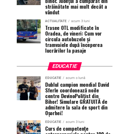
Bihor. Județul a cumpărat din
străinătate mai mult decât a
vândut
ACTUALITATE
acum 3 luni
Trasee OTL modificate în
Oradea, de vineri: Cum vor
circula autobuzele și
tramvaiele după începerea
lucrărilor la pasaje
EDUCATIE
EDUCATIE
acum o lună
Dublul campion mondial David
Sferle coordonează noile
centre DevinoPolițist din
Bihor! Simulare GRATUITĂ de
admitere la sala de sport din
Oșorhei!
EDUCATIE
acum 3 luni
Curs de competențe