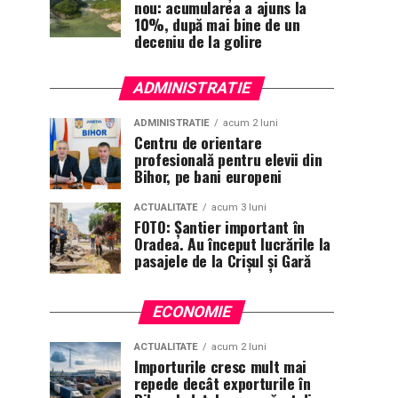
nou: acumularea a ajuns la
10%, după mai bine de un
deceniu de la golire
ADMINISTRATIE
ADMINISTRATIE
acum 2 luni
Centru de orientare
profesională pentru elevii din
Bihor, pe bani europeni
ACTUALITATE
acum 3 luni
FOTO: Șantier important în
Oradea. Au început lucrările la
pasajele de la Crișul și Gară
ECONOMIE
ACTUALITATE
acum 2 luni
Importurile cresc mult mai
repede decât exporturile în