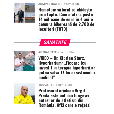
ADMINISTRATIE
acum 8 luni
Remetea: viitorul se clădește
prin fapte. Cum a atras peste
14 milioane de euro în 4 ani o
comună bihoreană de 2.700 de
locuitori (FOTO)
SANATATE
ACTUALITATE
acum 5 luni
VIDEO – Dr. Ciprian Sturz,
Hyperbarium: „Fiecare leu
investit in terapia hiperbară ar
putea salva 17 lei ai sistemului
medical”
EDUCATIE
acum 6 luni
Profesorul orădean Virgil
Preda este cel mai longeviv
antrenor de atletism din
România. Află care e rețeta!