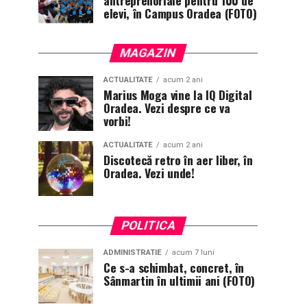
antreprenoriale pentru 100 de
elevi, în Campus Oradea (FOTO)
MAGAZIN
ACTUALITATE
acum 2 ani
Marius Moga vine la IQ Digital
Oradea. Vezi despre ce va
vorbi!
ACTUALITATE
acum 2 ani
Discotecă retro în aer liber, în
Oradea. Vezi unde!
POLITICA
ADMINISTRATIE
acum 7 luni
Ce s-a schimbat, concret, în
Sânmartin în ultimii ani (FOTO)