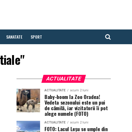
SANATATE
SPORT
tiale"
ACTUALITATE
ACTUALITATE
acum 2 luni
Baby-boom la Zoo Oradea!
Vedeta sezonului este un pui
de cămilă, iar vizitatorii îi pot
alege numele (FOTO)
ACTUALITATE
acum 2 luni
FOTO: Lacul Leșu se umple din