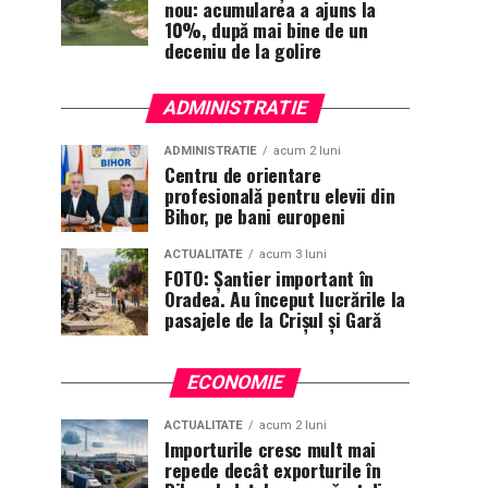
nou: acumularea a ajuns la
10%, după mai bine de un
deceniu de la golire
ADMINISTRATIE
ADMINISTRATIE
acum 2 luni
Centru de orientare
profesională pentru elevii din
Bihor, pe bani europeni
ACTUALITATE
acum 3 luni
FOTO: Șantier important în
Oradea. Au început lucrările la
pasajele de la Crișul și Gară
ECONOMIE
ACTUALITATE
acum 2 luni
Importurile cresc mult mai
repede decât exporturile în