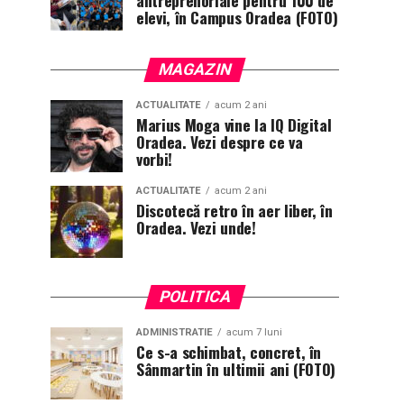
antreprenoriale pentru 100 de
elevi, în Campus Oradea (FOTO)
MAGAZIN
ACTUALITATE
acum 2 ani
Marius Moga vine la IQ Digital
Oradea. Vezi despre ce va
vorbi!
ACTUALITATE
acum 2 ani
Discotecă retro în aer liber, în
Oradea. Vezi unde!
POLITICA
ADMINISTRATIE
acum 7 luni
Ce s-a schimbat, concret, în
Sânmartin în ultimii ani (FOTO)