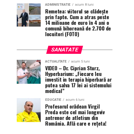
ADMINISTRATIE
acum 8 luni
Remetea: viitorul se clădește
prin fapte. Cum a atras peste
14 milioane de euro în 4 ani o
comună bihoreană de 2.700 de
locuitori (FOTO)
SANATATE
ACTUALITATE
acum 5 luni
VIDEO – Dr. Ciprian Sturz,
Hyperbarium: „Fiecare leu
investit in terapia hiperbară ar
putea salva 17 lei ai sistemului
medical”
EDUCATIE
acum 6 luni
Profesorul orădean Virgil
Preda este cel mai longeviv
antrenor de atletism din
România. Află care e rețeta!