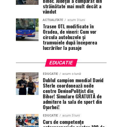
Bihor. Județul a cumpărat din
străinătate mai mult decât a
vândut
ACTUALITATE
acum 3 luni
Trasee OTL modificate în
Oradea, de vineri: Cum vor
circula autobuzele și
tramvaiele după începerea
lucrărilor la pasaje
EDUCATIE
EDUCATIE
acum o lună
Dublul campion mondial David
Sferle coordonează noile
centre DevinoPolițist din
Bihor! Simulare GRATUITĂ de
admitere la sala de sport din
Oșorhei!
EDUCATIE
acum 3 luni
Curs de competențe