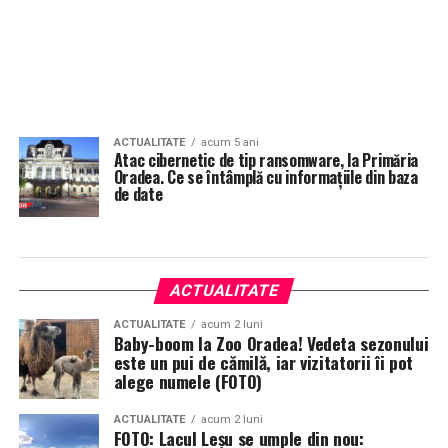
ACTUALITATE
acum 5 ani
Atac cibernetic de tip ransomware, la Primăria
Oradea. Ce se întâmplă cu informațiile din baza
de date
ACTUALITATE
ACTUALITATE
acum 2 luni
Baby-boom la Zoo Oradea! Vedeta sezonului
este un pui de cămilă, iar vizitatorii îi pot
alege numele (FOTO)
ACTUALITATE
acum 2 luni
FOTO: Lacul Leșu se umple din nou: