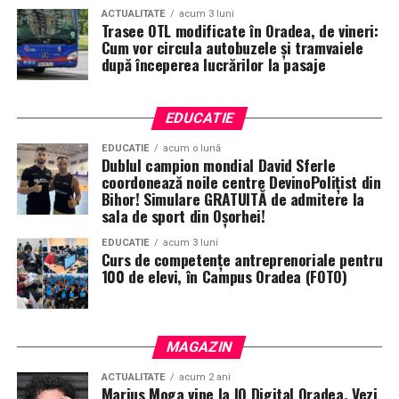
ACTUALITATE
acum 3 luni
Trasee OTL modificate în Oradea, de vineri:
Cum vor circula autobuzele și tramvaiele
după începerea lucrărilor la pasaje
EDUCATIE
EDUCATIE
acum o lună
Dublul campion mondial David Sferle
coordonează noile centre DevinoPolițist din
Bihor! Simulare GRATUITĂ de admitere la
sala de sport din Oșorhei!
EDUCATIE
acum 3 luni
Curs de competențe antreprenoriale pentru
100 de elevi, în Campus Oradea (FOTO)
MAGAZIN
ACTUALITATE
acum 2 ani
Marius Moga vine la IQ Digital Oradea. Vezi