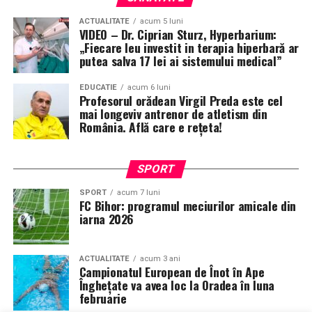
ACTUALITATE
acum 5 luni
VIDEO – Dr. Ciprian Sturz, Hyperbarium:
„Fiecare leu investit in terapia hiperbară ar
putea salva 17 lei ai sistemului medical”
EDUCATIE
acum 6 luni
Profesorul orădean Virgil Preda este cel
mai longeviv antrenor de atletism din
România. Află care e rețeta!
SPORT
SPORT
acum 7 luni
FC Bihor: programul meciurilor amicale din
iarna 2026
ACTUALITATE
acum 3 ani
Campionatul European de Înot în Ape
Înghețate va avea loc la Oradea în luna
februarie