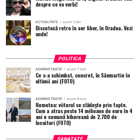
despre ce va vorbi!
ACTUALITATE
acum 2 ani
Discotecă retro în aer liber, în Oradea. Vezi
unde!
POLITICA
ADMINISTRATIE
acum 7 luni
Ce s-a schimbat, concret, în Sânmartin în
ultimii ani (FOTO)
ADMINISTRATIE
acum 8 luni
Remetea: viitorul se clădește prin fapte.
Cum a atras peste 14 milioane de euro în 4
ani o comună bihoreană de 2.700 de
locuitori (FOTO)
SANATATE