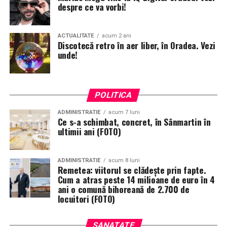
despre ce va vorbi!
ACTUALITATE
acum 2 ani
Discotecă retro în aer liber, în Oradea. Vezi
unde!
POLITICA
ADMINISTRATIE
acum 7 luni
Ce s-a schimbat, concret, în Sânmartin în
ultimii ani (FOTO)
ADMINISTRATIE
acum 8 luni
Remetea: viitorul se clădește prin fapte.
Cum a atras peste 14 milioane de euro în 4
ani o comună bihoreană de 2.700 de
locuitori (FOTO)
SANATATE