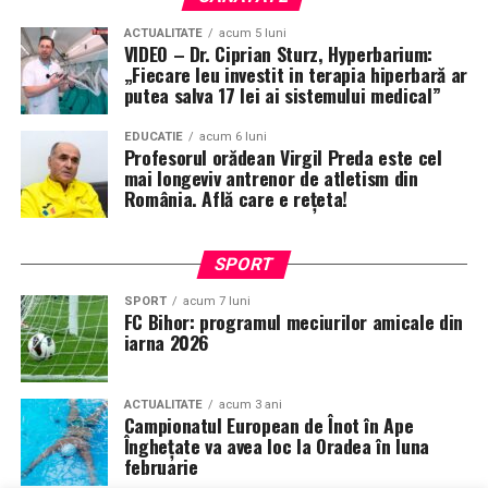
ACTUALITATE
acum 5 luni
VIDEO – Dr. Ciprian Sturz, Hyperbarium:
„Fiecare leu investit in terapia hiperbară ar
putea salva 17 lei ai sistemului medical”
EDUCATIE
acum 6 luni
Profesorul orădean Virgil Preda este cel
mai longeviv antrenor de atletism din
România. Află care e rețeta!
SPORT
SPORT
acum 7 luni
FC Bihor: programul meciurilor amicale din
iarna 2026
ACTUALITATE
acum 3 ani
Campionatul European de Înot în Ape
Înghețate va avea loc la Oradea în luna
februarie