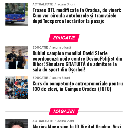
ACTUALITATE
acum 3 luni
Trasee OTL modificate în Oradea, de vineri:
Cum vor circula autobuzele și tramvaiele
după începerea lucrărilor la pasaje
EDUCATIE
EDUCATIE
acum o lună
Dublul campion mondial David Sferle
coordonează noile centre DevinoPolițist din
Bihor! Simulare GRATUITĂ de admitere la
sala de sport din Oșorhei!
EDUCATIE
acum 3 luni
Curs de competențe antreprenoriale pentru
100 de elevi, în Campus Oradea (FOTO)
MAGAZIN
ACTUALITATE
acum 2 ani
Marius Moga vine la IQ Digital Oradea. Vezi