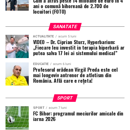
Cum a atras peste 14 milioane de euro în 4
ani o comună bihoreană de 2.700 de
locuitori (FOTO)
SANATATE
ACTUALITATE
acum 5 luni
VIDEO – Dr. Ciprian Sturz, Hyperbarium:
„Fiecare leu investit in terapia hiperbară ar
putea salva 17 lei ai sistemului medical”
EDUCATIE
acum 6 luni
Profesorul orădean Virgil Preda este cel
mai longeviv antrenor de atletism din
România. Află care e rețeta!
SPORT
SPORT
acum 7 luni
FC Bihor: programul meciurilor amicale din
iarna 2026