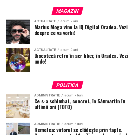
MAGAZIN
ACTUALITATE
acum 2 ani
Marius Moga vine la IQ Digital Oradea. Vezi
despre ce va vorbi!
ACTUALITATE
acum 2 ani
Discotecă retro în aer liber, în Oradea. Vezi
unde!
POLITICA
ADMINISTRATIE
acum 7 luni
Ce s-a schimbat, concret, în Sânmartin în
ultimii ani (FOTO)
ADMINISTRATIE
acum 8 luni
Remetea: viitorul se clădește prin fapte.