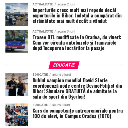
ACTUALITATE
acum 2 luni
Importurile cresc mult mai repede decât
exporturile în Bihor. Județul a cumpărat din
străinătate mai mult decât a vândut
ACTUALITATE
acum 3 luni
Trasee OTL modificate în Oradea, de vineri:
Cum vor circula autobuzele și tramvaiele
după începerea lucrărilor la pasaje
EDUCATIE
EDUCATIE
acum o lună
Dublul campion mondial David Sferle
coordonează noile centre DevinoPolițist din
Bihor! Simulare GRATUITĂ de admitere la
sala de sport din Oșorhei!
EDUCATIE
acum 3 luni
Curs de competențe antreprenoriale pentru
100 de elevi, în Campus Oradea (FOTO)