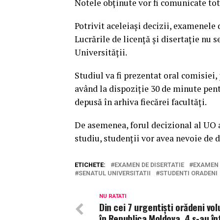
Notele obținute vor fi comunicate tot
Potrivit aceleiași decizii, examenele d
Lucrările de licență și disertație nu s
Universității.
Studiul va fi prezentat oral comisiei,
având la dispoziție 30 de minute pentr
depusă în arhiva fiecărei facultăți.
De asemenea, forul decizional al UO a
studiu, studenții vor avea nevoie de d
ETICHETE:
EXAMEN DE DISERTATIE
EXAMEN 
SENATUL UNIVERSITATII
STUDENTI ORADENI
NU RATATI
Din cei 7 urgentiști orădeni vol
în Republica Moldova, 4 s-au în