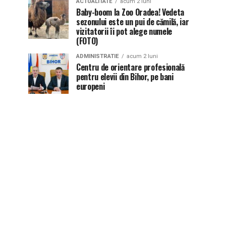
ACTUALITATE
acum 2 luni
Baby-boom la Zoo Oradea! Vedeta
sezonului este un pui de cămilă, iar
vizitatorii îi pot alege numele
(FOTO)
ADMINISTRATIE
acum 2 luni
Centru de orientare profesională
pentru elevii din Bihor, pe bani
europeni