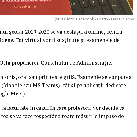
(Sursa foto: Facebook - Cristina Liana Pușcaș)
lui școlar 2019-2020 se va desfășura online, pentru
ădene. Tot virtual vor fi susținute și examenele de
UO, la propunerea Consiliului de Administrație.
 în scris, oral sau prin teste grilă. Examenle se vor putea
i (Moodle sau MS Teams), cât și pe aplicații dedicate
ogle Meet).
la facultate în cazul în care profesorii vor decide că
lnirea se va face respectând toate măsurile impuse de