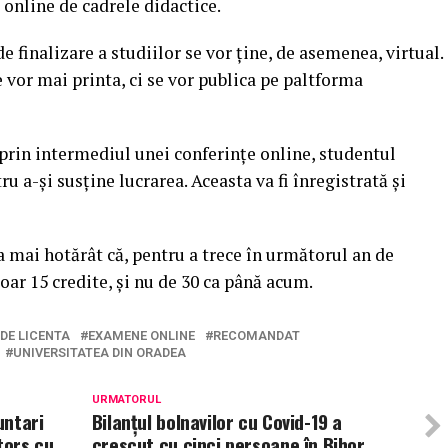
 online de cadrele didactice.
e finalizare a studiilor se vor ține, de asemenea, virtual.
e vor mai printa, ci se vor publica pe paltforma
 prin intermediul unei conferințe online, studentul
u a-și susține lucrarea. Aceasta va fi înregistrată și
 mai hotărât că, pentru a trece în următorul an de
oar 15 credite, și nu de 30 ca până acum.
DE LICENTA
EXAMENE ONLINE
RECOMANDAT
UNIVERSITATEA DIN ORADEA
URMATORUL
untari
Bilanțul bolnavilor cu Covid-19 a
tors cu
crescut cu cinci persoane în Bihor