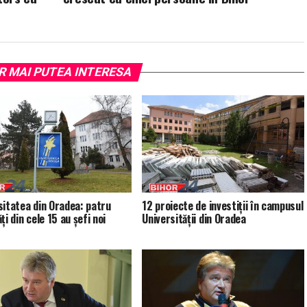
R MAI PUTEA INTERESA
sitatea din Oradea: patru
12 proiecte de investiţii în campusul
ţi din cele 15 au şefi noi
Universității din Oradea