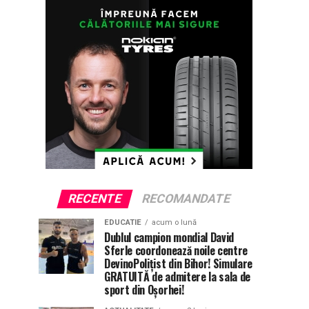
RECENTE
RECOMANDATE
EDUCATIE
acum o lună
Dublul campion mondial David
Sferle coordonează noile centre
DevinoPolițist din Bihor! Simulare
GRATUITĂ de admitere la sala de
sport din Oșorhei!