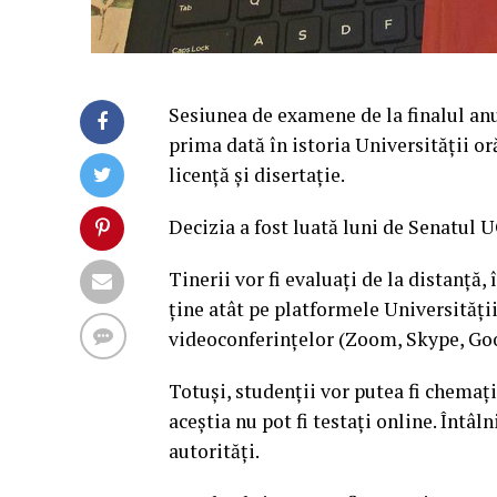
Sesiunea de examene de la finalul anu
prima dată în istoria Universității or
licență și disertație.
Decizia a fost luată luni de Senatul 
Tinerii vor fi evaluați de la distanță,
ține atât pe platformele Universități
videoconferințelor (Zoom, Skype, Go
Totuşi, studenții vor putea fi chemați 
aceștia nu pot fi testați online. Întâ
autorități.