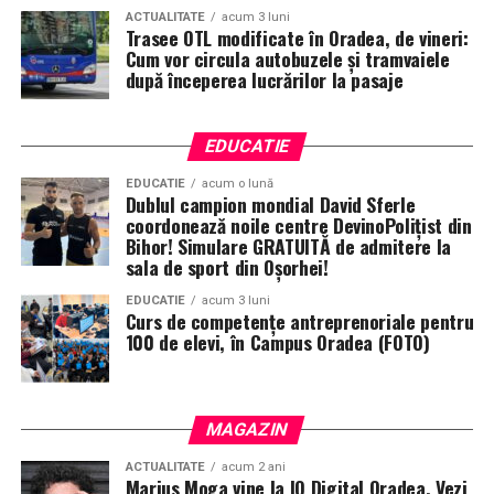
ACTUALITATE
acum 3 luni
Trasee OTL modificate în Oradea, de vineri:
Cum vor circula autobuzele și tramvaiele
după începerea lucrărilor la pasaje
EDUCATIE
EDUCATIE
acum o lună
Dublul campion mondial David Sferle
coordonează noile centre DevinoPolițist din
Bihor! Simulare GRATUITĂ de admitere la
sala de sport din Oșorhei!
EDUCATIE
acum 3 luni
Curs de competențe antreprenoriale pentru
100 de elevi, în Campus Oradea (FOTO)
MAGAZIN
ACTUALITATE
acum 2 ani
Marius Moga vine la IQ Digital Oradea. Vezi