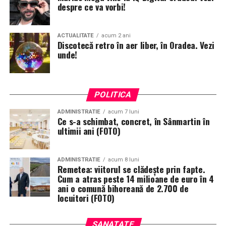
despre ce va vorbi!
ACTUALITATE
acum 2 ani
Discotecă retro în aer liber, în Oradea. Vezi
unde!
POLITICA
ADMINISTRATIE
acum 7 luni
Ce s-a schimbat, concret, în Sânmartin în
ultimii ani (FOTO)
ADMINISTRATIE
acum 8 luni
Remetea: viitorul se clădește prin fapte.
Cum a atras peste 14 milioane de euro în 4
ani o comună bihoreană de 2.700 de
locuitori (FOTO)
SANATATE