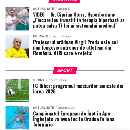
ACTUALITATE
acum 5 luni
VIDEO – Dr. Ciprian Sturz, Hyperbarium:
„Fiecare leu investit in terapia hiperbară ar
putea salva 17 lei ai sistemului medical”
EDUCATIE
acum 6 luni
Profesorul orădean Virgil Preda este cel
mai longeviv antrenor de atletism din
România. Află care e rețeta!
SPORT
SPORT
acum 7 luni
FC Bihor: programul meciurilor amicale din
iarna 2026
ACTUALITATE
acum 3 ani
Campionatul European de Înot în Ape
Înghețate va avea loc la Oradea în luna
februarie