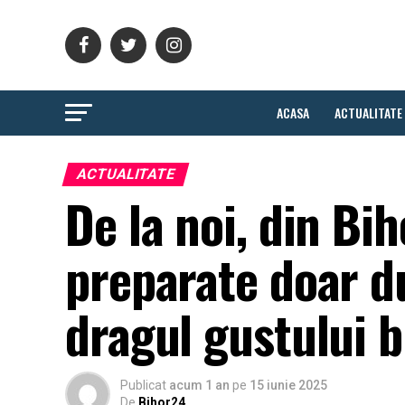
ACASA
ACTUALITATE
ACTUALITATE
De la noi, din Bi
preparate doar du
dragul gustului 
Publicat
acum 1 an
pe
15 iunie 2025
De
Bihor24