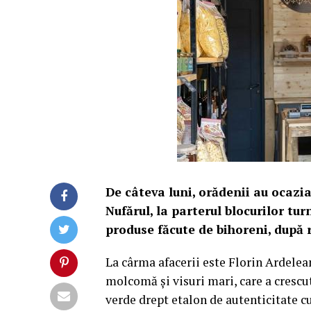
De câteva luni, orădenii au ocazi
Nufărul, la parterul blocurilor tu
produse făcute de bihoreni, după re
La cârma afacerii este Florin Ardelea
molcomă și visuri mari, care a crescut
verde drept etalon de autenticitate c