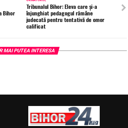
URMATORUL
Tribunalul Bihor: Eleva care şi-a
a Bihor
înjunghiat pedagogul rămâne
judecată pentru tentativă de omor
calificat
R MAI PUTEA INTERESA