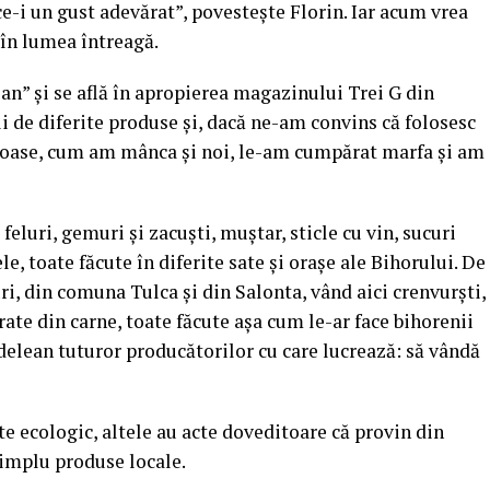
 ce-i un gust adevărat”, povestește Florin. Iar acum vrea
, în lumea întreagă.
n” și se află în apropierea magazinului Trei G din
i de diferite produse și, dacă ne-am convins că folosesc
toase, cum am mânca și noi, le-am cumpărat marfa și am
eluri, gemuri și zacuști, muștar, sticle cu vin, sucuri
le, toate făcute în diferite sate și orașe ale Bihorului. De
, din comuna Tulca și din Salonta, vând aici crenvurști,
arate din carne, toate făcute așa cum le-ar face bihorenii
rdelean tuturor producătorilor cu care lucrează: să vândă
te ecologic, altele au acte doveditoare că provin din
simplu produse locale.