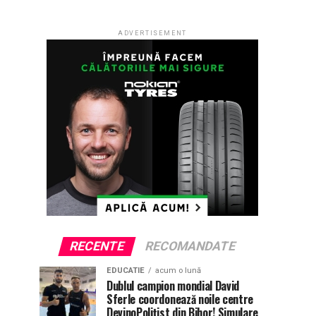
ADVERTISEMENT
RECENTE
RECOMANDATE
EDUCATIE
acum o lună
Dublul campion mondial David
Sferle coordonează noile centre
DevinoPolițist din Bihor! Simulare