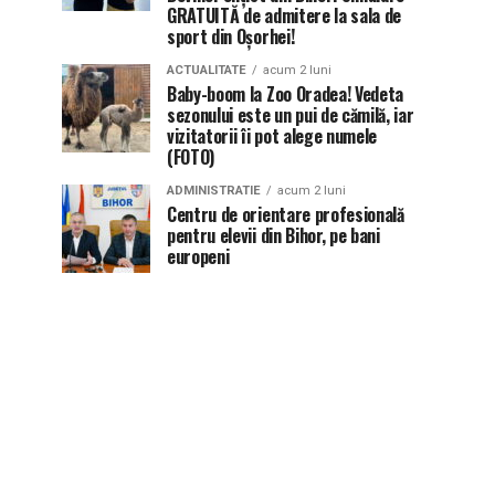
GRATUITĂ de admitere la sala de
sport din Oșorhei!
ACTUALITATE
acum 2 luni
Baby-boom la Zoo Oradea! Vedeta
sezonului este un pui de cămilă, iar
vizitatorii îi pot alege numele
(FOTO)
ADMINISTRATIE
acum 2 luni
Centru de orientare profesională
pentru elevii din Bihor, pe bani
europeni