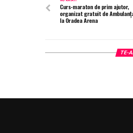
NU RATATI
Curs-maraton de prim ajutor,
organizat gratuit de Ambulanț
la Oradea Arena
TE-A