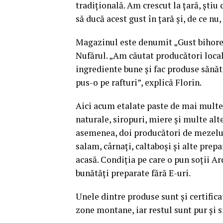
tradițională. Am crescut la țară, știu
să ducă acest gust în țară și, de ce nu
Magazinul este denumit „Gust bihorea
Nufărul. „Am căutat producători local
ingrediente bune și fac produse sănă
pus-o pe rafturi”, explică Florin.
Aici acum etalate paste de mai multe f
naturale, siropuri, miere și multe alte
asemenea, doi producători de mezeluri
salam, cârnați, caltaboși și alte prep
acasă. Condiția pe care o pun soții A
bunătăți preparate fără E-uri.
Unele dintre produse sunt și certifica
zone montane, iar restul sunt pur și 