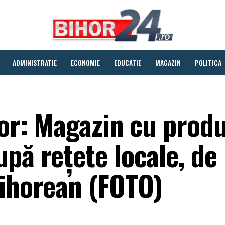
ADMINISTRATIE
ECONOMIE
EDUCATIE
MAGAZIN
POLITICA
hor: Magazin cu prod
pă rețete locale, de
bihorean (FOTO)