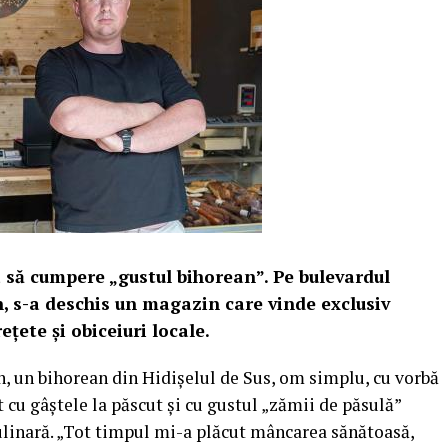
a să cumpere „gustul bihorean”. Pe bulevardul
rn, s-a deschis un magazin care vinde exclusiv
țete și obiceiuri locale.
n, un bihorean din Hidișelul de Sus, om simplu, cu vorbă
 cu gâștele la păscut și cu gustul „zămii de păsulă”
ulinară. „Tot timpul mi-a plăcut mâncarea sănătoasă,