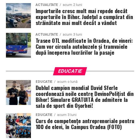
ACTUALITATE
acum 2 luni
Importurile cresc mult mai repede decât
exporturile în Bihor. Județul a cumpărat din
străinătate mai mult decât a vândut
ACTUALITATE
acum 3 luni
Trasee OTL modificate în Oradea, de vineri:
Cum vor circula autobuzele și tramvaiele
după începerea lucrărilor la pasaje
EDUCATIE
EDUCATIE
acum o lună
Dublul campion mondial David Sferle
coordonează noile centre DevinoPolițist din
Bihor! Simulare GRATUITĂ de admitere la
sala de sport din Oșorhei!
EDUCATIE
acum 3 luni
Curs de competențe antreprenoriale pentru
100 de elevi, în Campus Oradea (FOTO)