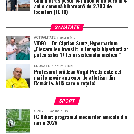
Cum a atras peste 14 milioane de euro în 4
ani o comună bihoreană de 2.700 de
locuitori (FOTO)
SANATATE
ACTUALITATE
acum 5 luni
VIDEO – Dr. Ciprian Sturz, Hyperbarium:
„Fiecare leu investit in terapia hiperbară ar
putea salva 17 lei ai sistemului medical”
EDUCATIE
acum 6 luni
Profesorul orădean Virgil Preda este cel
mai longeviv antrenor de atletism din
România. Află care e rețeta!
SPORT
SPORT
acum 7 luni
FC Bihor: programul meciurilor amicale din
iarna 2026