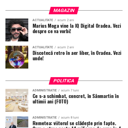
MAGAZIN
ACTUALITATE
acum 2 ani
Marius Moga vine la IQ Digital Oradea. Vezi
despre ce va vorbi!
ACTUALITATE
acum 2 ani
Discotecă retro în aer liber, în Oradea. Vezi
unde!
POLITICA
ADMINISTRATIE
acum 7 luni
Ce s-a schimbat, concret, în Sânmartin în
ultimii ani (FOTO)
ADMINISTRATIE
acum 8 luni
Remetea: viitorul se clădește prin fapte.