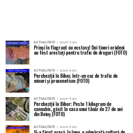
ACTUALITATE
acum 5 ani
Prinși în flagrant cu ecstasy! Doi tineri orădeni
au fost arestați pentru trafic de droguri (FOTO)
ACTUALITATE
acum 6 ani
Percheziții în Bihor, într-un caz de trafic de
minori și proxenetism (FOTO)
ACTUALITATE
acum 6 ani
Percheziții în Bihor: Peste 1 kilogram de
cannabis, găsit în casa unui tânăr de 27 de ani
din Beiuș (FOTO)
ACTUALITATE
acum 6 ani
Și-a făcut acasă, la Ineu, o adevărată cultură de