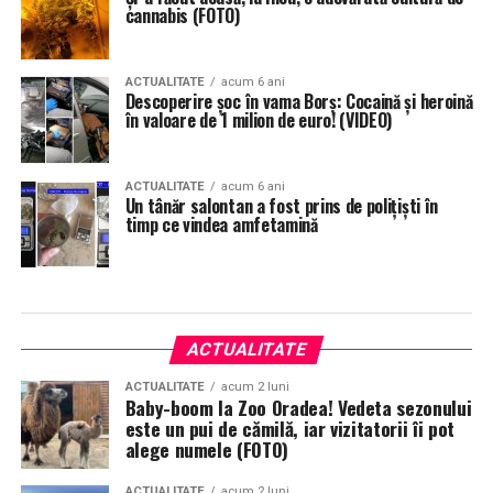
cannabis (FOTO)
ACTUALITATE
acum 6 ani
Descoperire șoc în vama Borș: Cocaină și heroină
în valoare de 1 milion de euro! (VIDEO)
ACTUALITATE
acum 6 ani
Un tânăr salontan a fost prins de polițiști în
timp ce vindea amfetamină
ACTUALITATE
ACTUALITATE
acum 2 luni
Baby-boom la Zoo Oradea! Vedeta sezonului
este un pui de cămilă, iar vizitatorii îi pot
alege numele (FOTO)
ACTUALITATE
acum 2 luni