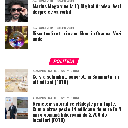
ACTUALITATE
acum 2 ani
Marius Moga vine la IQ Digital Oradea. Vezi
despre ce va vorbi!
ACTUALITATE
acum 2 ani
Discotecă retro în aer liber, în Oradea. Vezi
unde!
POLITICA
ADMINISTRATIE
acum 7 luni
Ce s-a schimbat, concret, în Sânmartin în
ultimii ani (FOTO)
ADMINISTRATIE
acum 8 luni
Remetea: viitorul se clădește prin fapte.
Cum a atras peste 14 milioane de euro în 4
ani o comună bihoreană de 2.700 de
locuitori (FOTO)