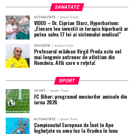
SANATATE
ACTUALITATE
acum 5 luni
VIDEO – Dr. Ciprian Sturz, Hyperbarium:
„Fiecare leu investit in terapia hiperbară ar
putea salva 17 lei ai sistemului medical”
EDUCATIE
acum 6 luni
Profesorul orădean Virgil Preda este cel
mai longeviv antrenor de atletism din
România. Află care e rețeta!
SPORT
SPORT
acum 7 luni
FC Bihor: programul meciurilor amicale din
iarna 2026
ACTUALITATE
acum 3 ani
Campionatul European de Înot în Ape
Înghețate va avea loc la Oradea în luna