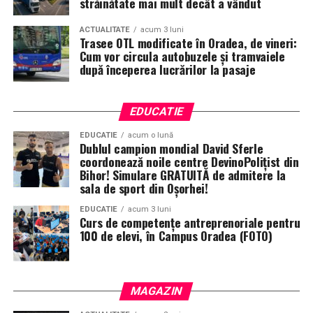
străinătate mai mult decât a vândut
ACTUALITATE
acum 3 luni
Trasee OTL modificate în Oradea, de vineri:
Cum vor circula autobuzele și tramvaiele
după începerea lucrărilor la pasaje
EDUCATIE
EDUCATIE
acum o lună
Dublul campion mondial David Sferle
coordonează noile centre DevinoPolițist din
Bihor! Simulare GRATUITĂ de admitere la
sala de sport din Oșorhei!
EDUCATIE
acum 3 luni
Curs de competențe antreprenoriale pentru
100 de elevi, în Campus Oradea (FOTO)
MAGAZIN