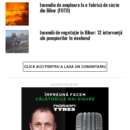
NU RATATI
Incendiu de amploare la o fabrică de sicrie
PANTANO – dăm viață casei tale de peste 20 de ani
din Bihor (FOTO)
(FOTO/VIDEO)
Incendii de vegetație în Bihor: 12 intervenții
ale pompierilor în weekend
CLICK AICI PENTRU A LASA UN COMENTARIU
ADVERTISEMENT