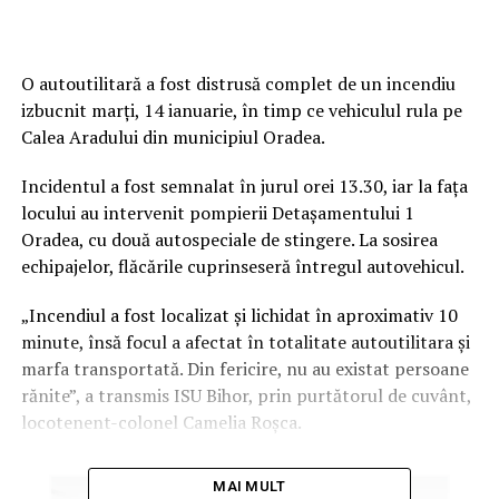
O autoutilitară a fost distrusă complet de un incendiu
izbucnit marți, 14 ianuarie, în timp ce vehiculul rula pe
Calea Aradului din municipiul Oradea.
Incidentul a fost semnalat în jurul orei 13.30, iar la fața
locului au intervenit pompierii Detașamentului 1
Oradea, cu două autospeciale de stingere. La sosirea
echipajelor, flăcările cuprinseseră întregul autovehicul.
„Incendiul a fost localizat și lichidat în aproximativ 10
minute, însă focul a afectat în totalitate autoutilitara și
marfa transportată. Din fericire, nu au existat persoane
rănite”, a transmis ISU Bihor, prin purtătorul de cuvânt,
locotenent-colonel Camelia Roșca.
MAI MULT