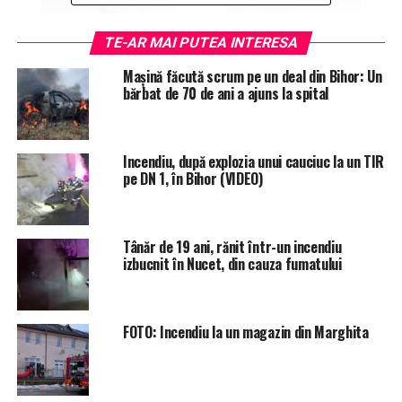
TE-AR MAI PUTEA INTERESA
Mașină făcută scrum pe un deal din Bihor: Un
bărbat de 70 de ani a ajuns la spital
Incendiu, după explozia unui cauciuc la un TIR
pe DN 1, în Bihor (VIDEO)
Tânăr de 19 ani, rănit într-un incendiu
izbucnit în Nucet, din cauza fumatului
ETICHETE:
INCENDIU
ISU CRISANA
RECOMANDAT
FOTO: Incendiu la un magazin din Marghita
URMATORUL
Băiat de 16 ani după gratii: a furat și a condus, fără
permis, o mașină