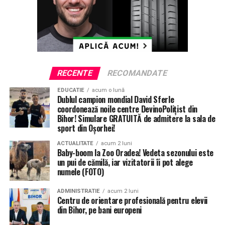
RECENTE
RECOMANDATE
EDUCATIE
acum o lună
Dublul campion mondial David Sferle
coordonează noile centre DevinoPolițist din
Bihor! Simulare GRATUITĂ de admitere la sala de
sport din Oșorhei!
ACTUALITATE
acum 2 luni
Baby-boom la Zoo Oradea! Vedeta sezonului este
un pui de cămilă, iar vizitatorii îi pot alege
numele (FOTO)
ADMINISTRATIE
acum 2 luni
Centru de orientare profesională pentru elevii
din Bihor, pe bani europeni