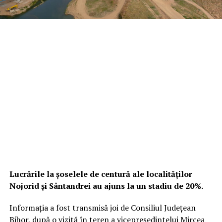
Lucrările la șoselele de centură ale localităților
Nojorid și Sântandrei au ajuns la un stadiu de 20%.
Informația a fost transmisă joi de Consiliul Județean
Bihor, după o vizită în teren a vicepreședintelui Mircea