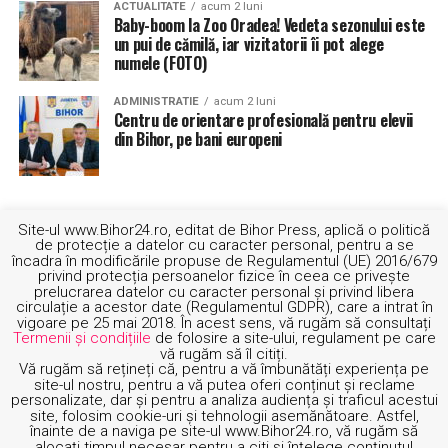
ACTUALITATE
acum 2 luni
Baby-boom la Zoo Oradea! Vedeta sezonului este
un pui de cămilă, iar vizitatorii îi pot alege
numele (FOTO)
ADMINISTRATIE
acum 2 luni
Centru de orientare profesională pentru elevii
din Bihor, pe bani europeni
Site-ul www.Bihor24.ro, editat de Bihor Press, aplică o politică
de protecție a datelor cu caracter personal, pentru a se
încadra în modificările propuse de Regulamentul (UE) 2016/679
privind protecția persoanelor fizice în ceea ce privește
prelucrarea datelor cu caracter personal și privind libera
circulație a acestor date (Regulamentul GDPR), care a intrat în
vigoare pe 25 mai 2018. În acest sens, vă rugăm să consultați
Termenii și condițiile
de folosire a site-ului, regulament pe care
vă rugăm să îl citiți.
Vă rugăm să rețineți că, pentru a vă îmbunătăți experiența pe
site-ul nostru, pentru a vă putea oferi conținut și reclame
personalizate, dar și pentru a analiza audiența și traficul acestui
site, folosim cookie-uri și tehnologii asemănătoare. Astfel,
„Realizarea acestei centuri este o investiție foarte
înainte de a naviga pe site-ul www.Bihor24.ro, vă rugăm să
DESPRE NOI
TERMENI SI CONDITII
POLITICA COOKIE
CONTACT
alocați timpul necesar pentru a citi și înțelege conținutul