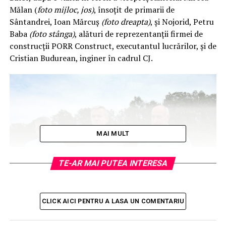
Mălan (
foto mijloc, jos)
, însoțit de primarii de
Sântandrei, Ioan Mărcuș
(foto dreapta)
, și Nojorid, Petru
Baba
(foto stânga)
, alături de reprezentanții firmei de
construcții PORR Construct, executantul lucrărilor, și de
Cristian Budurean, inginer în cadrul CJ.
MAI MULT
TE-AR MAI PUTEA INTERESA
CLICK AICI PENTRU A LASA UN COMENTARIU