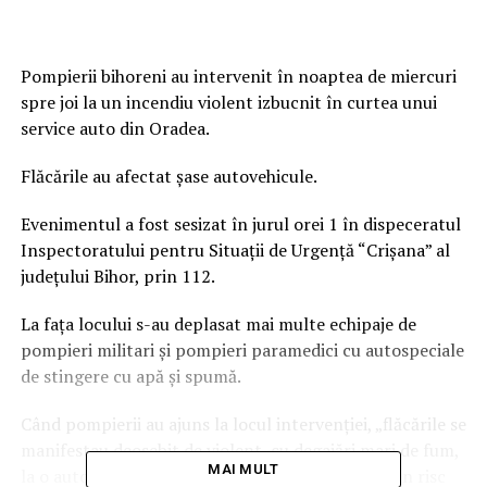
Pompierii bihoreni au intervenit în noaptea de miercuri
spre joi la un incendiu violent izbucnit în curtea unui
service auto din Oradea.
Flăcările au afectat șase autovehicule.
Evenimentul a fost sesizat în jurul orei 1 în dispeceratul
Inspectoratului pentru Situații de Urgență “Crișana” al
județului Bihor, prin 112.
La fața locului s-au deplasat mai multe echipaje de
pompieri militari și pompieri paramedici cu autospeciale
de stingere cu apă și spumă.
Când pompierii au ajuns la locul intervenției, „flăcările se
manifestau deosebit de violent, cu degajări mari de fum,
MAI MULT
la o autoutilitară și două autoturisme, existând un risc