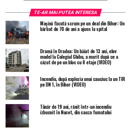
ridicat de extindere a acestora la celelalte autovehicule
aflate foarte aproape de focare, precum și la două
TE-AR MAI PUTEA INTERESA
clădiri”, se arată într-un comunicat transmis de biroul
Mașină făcută scrum pe un deal din Bihor: Un
de presă al ISU Crișana.
bărbat de 70 de ani a ajuns la spital
În circa 20 de minute salvatorii au reușit să stingă
flăcările și să lichideze focarele, salvând astfel 15
Dramă în Oradea: Un băiat de 13 ani, elev
autoturisme și cele două construcții din apropiere, unde
model la Colegiul Ghibu, a murit după ce a
se afla atelierul de vulcannizare și cel de reparații auto.
căzut de pe un bloc cu 8 etaje (VIDEO)
Incendiu, după explozia unui cauciuc la un TIR
pe DN 1, în Bihor (VIDEO)
Tânăr de 19 ani, rănit într-un incendiu
izbucnit în Nucet, din cauza fumatului