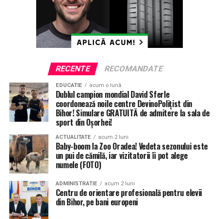
RECENTE
RECOMANDATE
ETICHETE:
INCENDIU
MASINI
ORADEA
RECOMANDAT
EDUCATIE
acum o lună
Dublul campion mondial David Sferle
SERVICE AUTO
coordonează noile centre DevinoPolițist din
Bihor! Simulare GRATUITĂ de admitere la sala de
URMATORUL
Se mută Cătălin Botezatu la Oradea?
sport din Oșorhei!
ACTUALITATE
acum 2 luni
NU RATATI
Baby-boom la Zoo Oradea! Vedeta sezonului este
A aruncat șerpi vii la tomberon, în Oradea! (FOTO/VIDEO)
un pui de cămilă, iar vizitatorii îi pot alege
numele (FOTO)
ADMINISTRATIE
acum 2 luni
Centru de orientare profesională pentru elevii
din Bihor, pe bani europeni