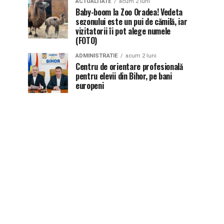
ACTUALITATE
acum 2 luni
Baby-boom la Zoo Oradea! Vedeta
sezonului este un pui de cămilă, iar
vizitatorii îi pot alege numele
(FOTO)
ADMINISTRATIE
acum 2 luni
Centru de orientare profesională
pentru elevii din Bihor, pe bani
europeni