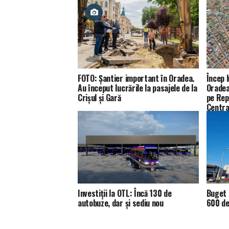
FOTO: Șantier important în Oradea.
Încep l
Au început lucrările la pasajele de la
Oradea.
Crișul și Gară
pe Repu
Centra
Investiții la OTL: Încă 130 de
Buget 
autobuze, dar și sediu nou
600 de