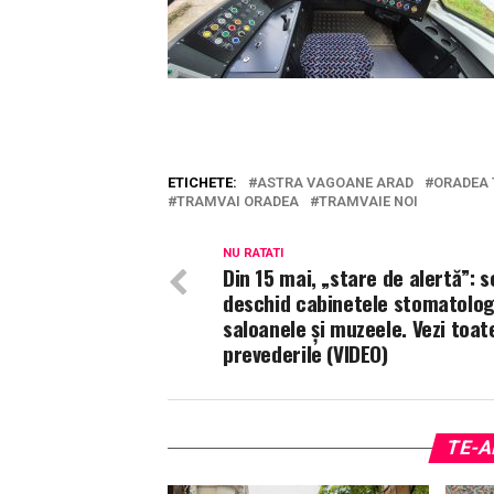
ETICHETE:
ASTRA VAGOANE ARAD
ORADEA 
TRAMVAI ORADEA
TRAMVAIE NOI
NU RATATI
Din 15 mai, „stare de alertă”: s
deschid cabinetele stomatolog
saloanele și muzeele. Vezi toat
prevederile (VIDEO)
TE-A