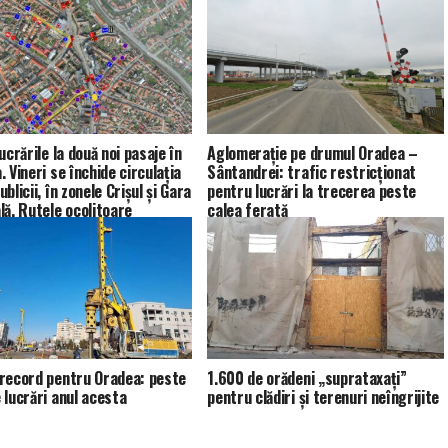
ucrările la două noi pasaje în
Aglomerație pe drumul Oradea –
 Vineri se închide circulația
Sântandrei: trafic restricționat
blicii, în zonele Crișul și Gara
pentru lucrări la trecerea peste
lă. Rutele ocolitoare
calea ferată
record pentru Oradea: peste
1.600 de orădeni „suprataxaţi”
 lucrări anul acesta
pentru clădiri și terenuri neîngrijite