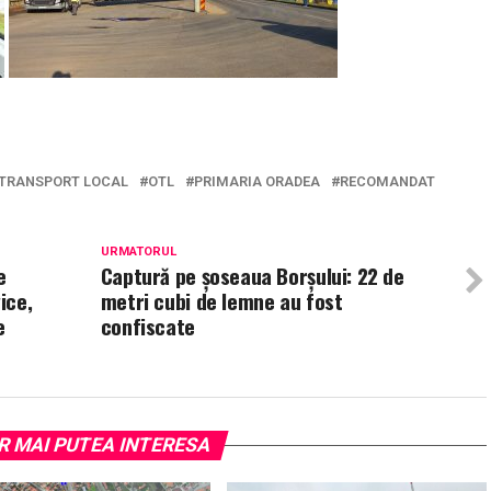
TRANSPORT LOCAL
OTL
PRIMARIA ORADEA
RECOMANDAT
URMATORUL
e
Captură pe șoseaua Borșului: 22 de
ice,
metri cubi de lemne au fost
e
confiscate
R MAI PUTEA INTERESA