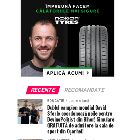
RECENTE
RECOMANDATE
EDUCATIE
acum o lună
Dublul campion mondial David
Sferle coordonează noile centre
DevinoPolițist din Bihor! Simulare
GRATUITĂ de admitere la sala de
sport din Oșorhei!