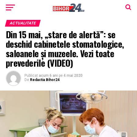
ACTUALITATE
Din 15 mai, „stare de alertă”: se
deschid cabinetele stomatologice,
saloanele și muzeele. Vezi toate
prevederile (VIDEO)
Publicat
acum 6 ani
pe
4 mai 2020
De
Redactia Bihor24