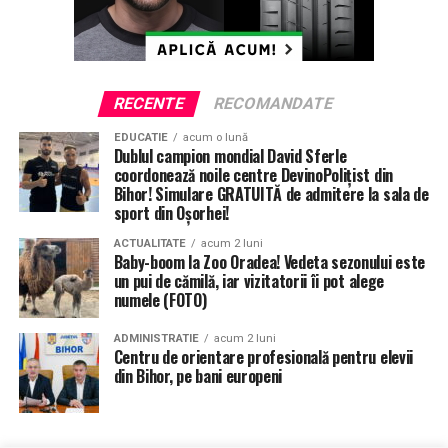
RECENTE
RECOMANDATE
EDUCATIE
acum o lună
Dublul campion mondial David Sferle
coordonează noile centre DevinoPolițist din
Bihor! Simulare GRATUITĂ de admitere la sala de
sport din Oșorhei!
ACTUALITATE
acum 2 luni
Baby-boom la Zoo Oradea! Vedeta sezonului este
un pui de cămilă, iar vizitatorii îi pot alege
numele (FOTO)
ADMINISTRATIE
acum 2 luni
Centru de orientare profesională pentru elevii
din Bihor, pe bani europeni