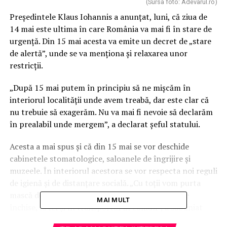
(Sursa foto: Adevarul.ro)
Președintele Klaus Iohannis a anunțat, luni, că ziua de
14 mai este ultima în care România va mai fi în stare de
urgență. Din 15 mai acesta va emite un decret de „stare
de alertă”, unde se va menționa și relaxarea unor
restricții.
„După 15 mai putem în principiu să ne mișcăm în
interiorul localității unde avem treabă, dar este clar că
nu trebuie să exagerăm. Nu va mai fi nevoie să declarăm
în prealabil unde mergem”, a declarat șeful statului.
Acesta a mai spus și că din 15 mai se vor deschide
cabinetele stomatologice, saloanele de îngrijire și
muzeele. În interiorul acestora se vor respecta noi reguli
de igienă și de distanțare socială. „Cu toţii vom purta
mască de protecţie când suntem în spaţii publice
MAI MULT
închise, la fel şi în transportul în comun”, a subliniat
Iohannis.