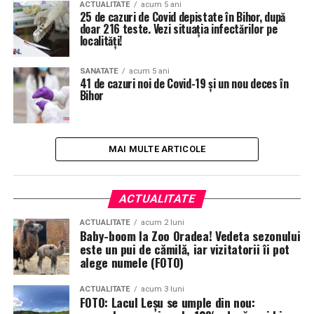
ACTUALITATE
acum 5 ani
25 de cazuri de Covid depistate în Bihor, după
doar 216 teste. Vezi situația infectărilor pe
localități!
SANATATE
acum 5 ani
41 de cazuri noi de Covid-19 şi un nou deces în
Bihor
MAI MULTE ARTICOLE
ACTUALITATE
ACTUALITATE
acum 2 luni
Baby-boom la Zoo Oradea! Vedeta sezonului
este un pui de cămilă, iar vizitatorii îi pot
alege numele (FOTO)
ACTUALITATE
acum 3 luni
FOTO: Lacul Leșu se umple din nou: