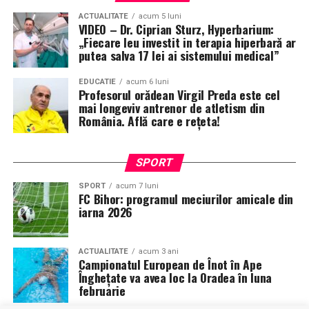
ACTUALITATE
acum 5 luni
VIDEO – Dr. Ciprian Sturz, Hyperbarium:
„Fiecare leu investit in terapia hiperbară ar
putea salva 17 lei ai sistemului medical”
EDUCATIE
acum 6 luni
Profesorul orădean Virgil Preda este cel
mai longeviv antrenor de atletism din
România. Află care e rețeta!
SPORT
SPORT
acum 7 luni
FC Bihor: programul meciurilor amicale din
iarna 2026
ACTUALITATE
acum 3 ani
Campionatul European de Înot în Ape
Înghețate va avea loc la Oradea în luna
februarie