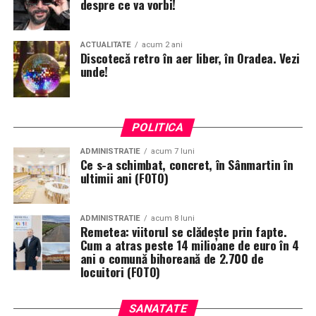
despre ce va vorbi!
ACTUALITATE
acum 2 ani
Discotecă retro în aer liber, în Oradea. Vezi
unde!
POLITICA
ADMINISTRATIE
acum 7 luni
Ce s-a schimbat, concret, în Sânmartin în
ultimii ani (FOTO)
ADMINISTRATIE
acum 8 luni
Remetea: viitorul se clădește prin fapte.
Cum a atras peste 14 milioane de euro în 4
ani o comună bihoreană de 2.700 de
locuitori (FOTO)
SANATATE