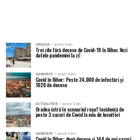
ORADEA
acum 5 ani
Trei zile fără decese de Covid-19 în Bihor. Vezi
datele pandemiei la zi!
SANATATE
acum 5 ani
Covid în Bihor: Peste 24.000 de infectări și
1020 de decese
ACTUALITATE
acum 5 ani
Oradea intră în scenariul roșu? Incidență de
peste 3 cazuri de Covid la mia de locuitori
SANATATE
acum 5 ani
Covid în Bihor: două decese și 144 de noi cazuri