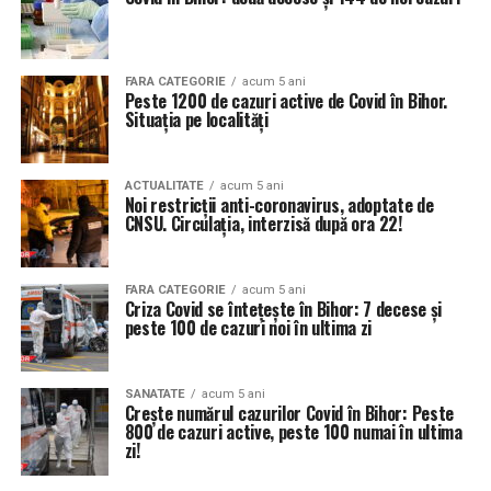
FARA CATEGORIE
acum 5 ani
Peste 1200 de cazuri active de Covid în Bihor.
Situația pe localități
ACTUALITATE
acum 5 ani
Noi restricții anti-coronavirus, adoptate de
CNSU. Circulația, interzisă după ora 22!
FARA CATEGORIE
acum 5 ani
Criza Covid se întețește în Bihor: 7 decese și
peste 100 de cazuri noi în ultima zi
SANATATE
acum 5 ani
Crește numărul cazurilor Covid în Bihor: Peste
800 de cazuri active, peste 100 numai în ultima
zi!