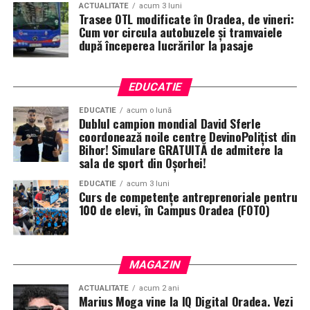
ACTUALITATE
acum 3 luni
Trasee OTL modificate în Oradea, de vineri:
Cum vor circula autobuzele și tramvaiele
după începerea lucrărilor la pasaje
EDUCATIE
EDUCATIE
acum o lună
Dublul campion mondial David Sferle
coordonează noile centre DevinoPolițist din
Bihor! Simulare GRATUITĂ de admitere la
sala de sport din Oșorhei!
EDUCATIE
acum 3 luni
Curs de competențe antreprenoriale pentru
100 de elevi, în Campus Oradea (FOTO)
MAGAZIN
ACTUALITATE
acum 2 ani
Marius Moga vine la IQ Digital Oradea. Vezi