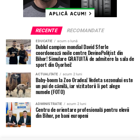
RECENTE
RECOMANDATE
EDUCATIE
acum o lună
Dublul campion mondial David Sferle
coordonează noile centre DevinoPolițist din
Bihor! Simulare GRATUITĂ de admitere la sala de
sport din Oșorhei!
ACTUALITATE
acum 2 luni
Baby-boom la Zoo Oradea! Vedeta sezonului este
un pui de cămilă, iar vizitatorii îi pot alege
numele (FOTO)
ADMINISTRATIE
acum 2 luni
Centru de orientare profesională pentru elevii
din Bihor, pe bani europeni