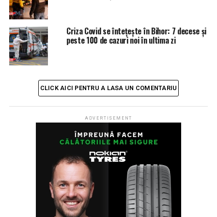
Criza Covid se întețește în Bihor: 7 decese și
peste 100 de cazuri noi în ultima zi
CLICK AICI PENTRU A LASA UN COMENTARIU
ADVERTISEMENT