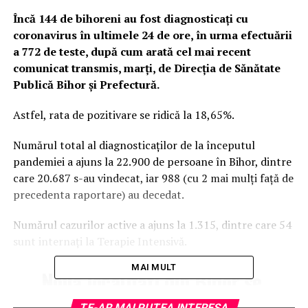
Încă 144 de bihoreni au fost diagnosticați cu
coronavirus în ultimele 24 de ore, în urma efectuării
a 772 de teste, după cum arată cel mai recent
comunicat transmis, marți, de Direcția de Sănătate
Publică Bihor și Prefectură.
Astfel, rata de pozitivare se ridică la 18,65%.
Numărul total al diagnosticaților de la începutul
pandemiei a ajuns la 22.900 de persoane în Bihor, dintre
care 20.687 s-au vindecat, iar 988 (cu 2 mai mulți față de
precedenta raportare) au decedat.
Numărul cazurilor active a ajuns la 1.315, dintre care 54
sunt internați la Terapie Intensivă.
MAI MULT
Nouă localități din Bihor se
află în scenariul roșu, adică
TE-AR MAI PUTEA INTERESA