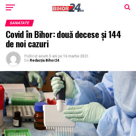
SANATATE
Covid în Bihor: două decese și 144
de noi cazuri
Publicat
acum 5 ani
pe
16 martie 2021
De
Redacția Bihor24