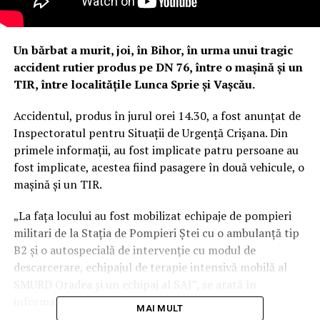
Un bărbat a murit, joi, în Bihor, în urma unui tragic
accident rutier produs pe DN 76, între o mașină și un
TIR, între localitățile Lunca Sprie și Vașcău.
Accidentul, produs în jurul orei 14.30, a fost anunțat de
Inspectoratul pentru Situaţii de Urgenţă Crişana. Din
primele informații, au fost implicate patru persoane au
fost implicate, acestea fiind pasagere în două vehicule, o
mașină și un TIR.
„La fața locului au fost mobilizat echipaje de pompieri
militari de la Stația de Pompieri Ștei cu o ambulanță tip
B2 și o autospecială de intervenție cu modul de
descarcerare, echipajul de terapie intensivă mobilă al
SMURD Oradea și un echipaj al SAJ”, se arată în
informarea ISU Crișana.
MAI MULT