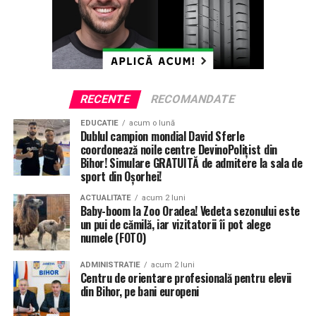
NU RATATI
Doi tineri din Tileagd, reținuți, după ce ar fi furat
motoare de 30.000 de lei
RECENTE
RECOMANDATE
EDUCATIE
acum o lună
Dublul campion mondial David Sferle
coordonează noile centre DevinoPolițist din
Bihor! Simulare GRATUITĂ de admitere la sala de
sport din Oșorhei!
ACTUALITATE
acum 2 luni
Baby-boom la Zoo Oradea! Vedeta sezonului este
un pui de cămilă, iar vizitatorii îi pot alege
numele (FOTO)
ADMINISTRATIE
acum 2 luni
Centru de orientare profesională pentru elevii
din Bihor, pe bani europeni