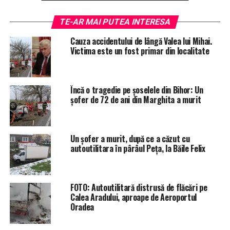
Un bărbat a fost resuscitat, însă din păcate, acesta nu a
răspuns manevrelor și a decedat.
TE-AR MAI PUTEA INTERESA
Cauza accidentului de lângă Valea lui Mihai.
Celelalte două, un tânăr de 18 ani și un bărbat de 45 de
Victima este un fost primar din localitate
ani, au fost transportați la Unitatea de Primiri Urgențe a
Spitalului Clinic Județean Oradea.
Încă o tragedie pe șoselele din Bihor: Un
UPDATE: Cauza accidentului
șofer de 72 de ani din Marghita a murit
Potrivit unui comunicat al Poliției Bihor, persoana
decedată este un tânăr de 18 ani.
Un șofer a murit, după ce a căzut cu
autoutilitara în pârâul Peța, la Băile Felix
Accidentul s-a produs după ce „un tânăr de 19 ani, din
Câmp, județul Bihor, în timp ce conducea un autoturism
pe direcţia Ştei – Vaşcău, într-o uşoară curbă la stânga,
nu a adaptat viteza de deplasare la condiţiile de drum, a
FOTO: Autoutilitară distrusă de flăcări pe
Calea Aradului, aproape de Aeroportul
pierdut controlul asupra direcției, a pătruns pe sensul
Oradea
opus de circulație, unde a intrat în coliziune cu un
autotren cu semiremorcă, condus din sens opus de un