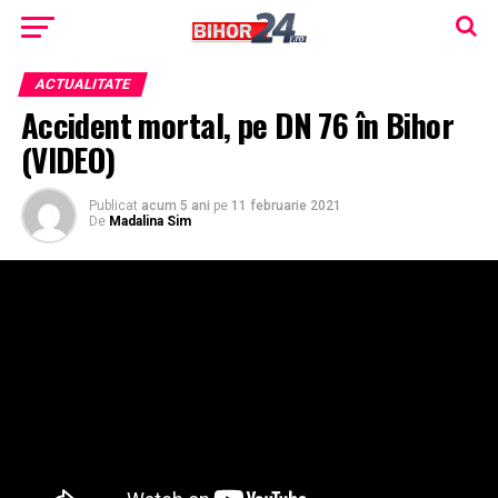
ACTUALITATE
Accident mortal, pe DN 76 în Bihor
(VIDEO)
Publicat
acum 5 ani
pe
11 februarie 2021
De
Madalina Sim