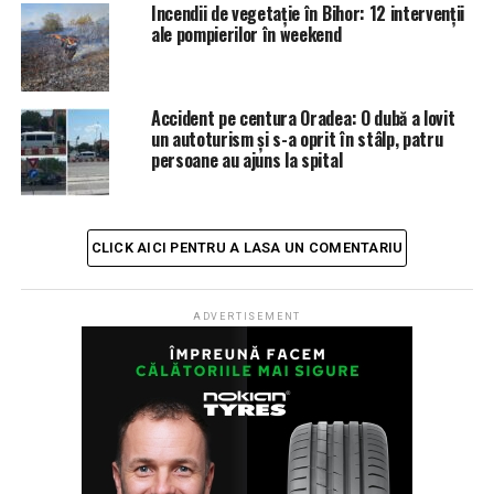
bărbat de 52 de ani, din comuna Podeni, județul
Incendii de vegetație în Bihor: 12 intervenții
ale pompierilor în weekend
Mehedinţi”.
Tânărul mort era pasager în mașina mică.
Accident pe centura Oradea: O dubă a lovit
Atât șoferul autoturismului, cât și un alt tânăr, de 17
un autoturism şi s-a oprit în stâlp, patru
persoane au ajuns la spital
ani, pasager al său, au suferit multiple leziuni, pentru
îngrijirea cărora au fost transportați la spital.
„Polițiștii Biroului Rutier Beiuș continuă cercetările
CLICK AICI PENTRU A LASA UN COMENTARIU
pentru stabilirea cu exactitate a cauzelor și
împrejurărilor producerii accidentului rutier”, încheie
comunicatul Poliției.
ADVERTISEMENT
ETICHETE:
ACCIDENT
ISU CRISANA
RECOMANDAT
URMATORUL
Evenimentele private continuă în Bihor, chiar dacă sunt
interzise: Polițiștii au întrerupt un botez