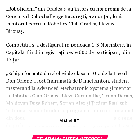
„Roboticienii” din Oradea s-au întors cu noi premii de la
Concursul Robochallenge București, a anunțat, luni,
mentorul cercului Robotics Club Oradea, Flavius
Birouaș.
Competiția s-a desfășurat în perioada 1-3 Noiembrie, în
Capitală, fiind înregistrați peste 600 de participanți din
17 țări.
„Echipa formată din 5 elevi de clasa a 10-a de la Liceul
Don Orione a fost îndrumată de Daniel Anton, student
masterand la Advanced Mechatronic Systems și mentor
la Robotics Club Oradea. Elevii Cuciula Ilie, Trifan Darius,
Moldovan Dușe Robert, Șorian Alex și Țicărat Raul sub
îndrumarea mentorului au programat un robot umanoid
din dotarea clubului de robotică pentru a efectua o serie
MAI MULT
de probe precum urcatul scărilor, alergarea pe un traseu
cu obstacole și inclusiv lupta cu un alt robot în stil