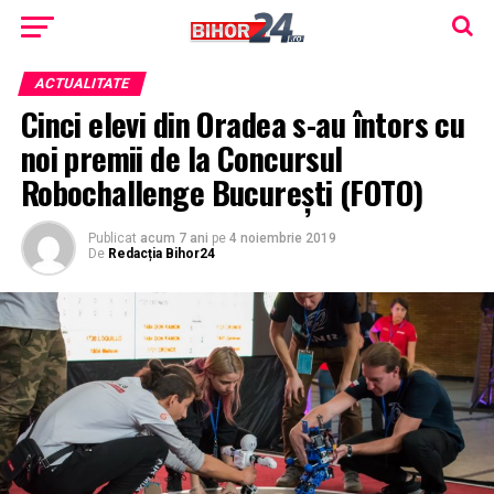
ACTUALITATE
Cinci elevi din Oradea s-au întors cu
noi premii de la Concursul
Robochallenge București (FOTO)
Publicat
acum 7 ani
pe
4 noiembrie 2019
De
Redacția Bihor24