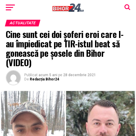
ACTUALITATE
Cine sunt cei doi șoferi eroi care l-
au împiedicat pe TIR-istul beat să
gonească pe șosele din Bihor
(VIDEO)
Publicat
acum 5 ani
pe
28 decembrie 2021
De
Redacția Bihor24