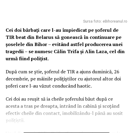
Sursa foto: eBihoreanul.ro
Cei doi bărbați care l-au împiedicat pe șoferul de
TIR beat din Belarus să gonească în continuare pe
șoselele din Bihor – evitând astfel producerea unei
tragedii – se numesc Călin Trifa și Alin Laza, cel din
urmă fiind polițist.
După cum se știe, șoferul de TIR a ajuns duminică, 26
decembrie, pe mâinile polițiștilor cu ajutorul altor doi
șoferi care l-au văzut conducând haotic.
Cei doi au reușit să ia cheile șoferului băut după ce
acesta a tras pe dreapta, intrând în cabină și scoțând
efectiv cheile din contact, imobilizându-l până au sosit
polițiștii.