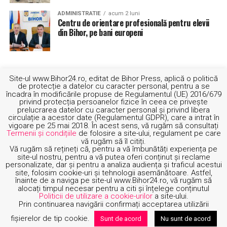
parcare, fără să se asigure. Autotrenul și-a continuat
mersul haotic, iar Alin și-a dat seama că exista în orice
ADMINISTRATIE
acum 2 luni
Centru de orientare profesională pentru elevii
moment riscul să producă un accident grav.
din Bihor, pe bani europeni
– E o problemă cu șoferul! Mergem după el! Formează
repede la 112 și pune telefonul pe speaker!, i-a zis Alin
soției.
Site-ul www.Bihor24.ro, editat de Bihor Press, aplică o politică
de protecție a datelor cu caracter personal, pentru a se
încadra în modificările propuse de Regulamentul (UE) 2016/679
– Mă numesc Alin Laza, sunt în spatele unui TIR care
privind protecția persoanelor fizice în ceea ce privește
merge haotic pe D.N. 79. Trebuie oprit imediat!
prelucrarea datelor cu caracter personal și privind libera
circulație a acestor date (Regulamentul GDPR), care a intrat în
vigoare pe 25 mai 2018. În acest sens, vă rugăm să consultați
– Ne-a mai sunat cineva și ne-a spus același lucru,
Termenii și condițiile
de folosire a site-ului, regulament pe care
vă rugăm să îl citiți.
probabil că e vorba de același TIR.
Vă rugăm să rețineți că, pentru a vă îmbunătăți experiența pe
site-ul nostru, pentru a vă putea oferi conținut și reclame
– Cred că e șoferul din mașina din fața mea, între mine și
personalizate, dar și pentru a analiza audiența și traficul acestui
site, folosim cookie-uri și tehnologii asemănătoare. Astfel,
TIR.
înainte de a naviga pe site-ul www.Bihor24.ro, vă rugăm să
DESPRE NOI
TERMENI SI CONDITII
POLITICA COOKIE
CONTACT
alocați timpul necesar pentru a citi și înțelege conținutul
Politicii de utilizare a cookie-urilor
a site-ului.
– Am trimis deja echipaje în zonă, în câteva minute ar
Prin continuarea navigării confirmați acceptarea utilizării
trebui să apară.
fişierelor de tip cookie.
Sunt de acord
Nu sunt de acord
Copyright © 2019-2024 Bihor24. Toate drepturile rezervate.