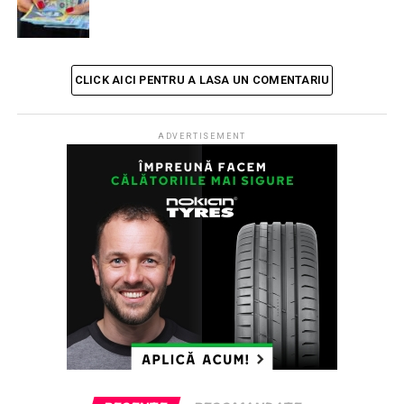
care deține o dronă cu ajutorul căreia, în final, firele să
fie transportate deasupra apei.
CLICK AICI PENTRU A LASA UN COMENTARIU
ADVERTISEMENT