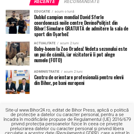
RECENTE
RECOMANDATE
EDUCATIE
acum o lună
Dublul campion mondial David Sferle
coordonează noile centre DevinoPolițist din
Bihor! Simulare GRATUITĂ de admitere la sala de
sport din Oșorhei!
ACTUALITATE
acum 2 luni
Baby-boom la Zoo Oradea! Vedeta sezonului este
un pui de cămilă, iar vizitatorii îi pot alege
numele (FOTO)
ADMINISTRATIE
acum 2 luni
Centru de orientare profesională pentru elevii
din Bihor, pe bani europeni
“Întrucât cineva trebuia să le preia pe celălalt mal,
Flaviu s-a deplasat în satul Săud, a traversat o porțiune
Site-ul www.Bihor24.ro, editat de Bihor Press, aplică o politică
de aproximativ 200 de metri de plantație de arbori
de protecție a datelor cu caracter personal, pentru a se
încadra în modificările propuse de Regulamentul (UE) 2016/679
inundată, în unele locuri apa ajungându-i până la brâu și
privind protecția persoanelor fizice în ceea ce privește
a ajuns pe malul opus, unde a preluat firele”, se mai
prelucrarea datelor cu caracter personal și privind libera
circulație a acestor date (Regulamentul GDPR), care a intrat în