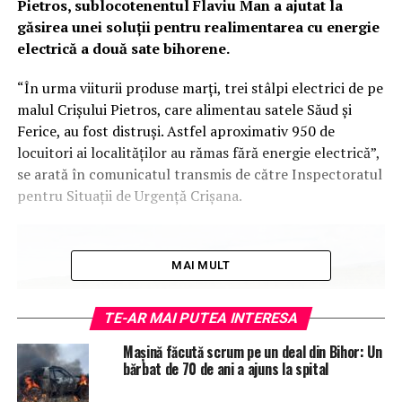
Pietros, sublocotenentul Flaviu Man a ajutat la
găsirea unei soluții pentru realimentarea cu energie
electrică a două sate bihorene.
“În urma viiturii produse marți, trei stâlpi electrici de pe
malul Crișului Pietros, care alimentau satele Săud și
Ferice, au fost distruși. Astfel aproximativ 950 de
locuitori ai localităților au rămas fără energie electrică”,
se arată în comunicatul transmis de către Inspectoratul
pentru Situații de Urgență Crişana.
MAI MULT
TE-AR MAI PUTEA INTERESA
Mașină făcută scrum pe un deal din Bihor: Un
bărbat de 70 de ani a ajuns la spital