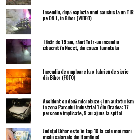
Incendiu, după explozia unui cauciuc la un TIR
pe DN 1, în Bihor (VIDEO)
În aceste condiții, ofițerul s-a alăturat echipei societății
distribuitoare de energie electrică pentru a găsi o soluție
de remediere.
Tânăr de 19 ani, rănit într-un incendiu
izbucnit în Nucet, din cauza fumatului
Cum firele de curent trebuiau întinse de la un mal la
celălalt, deasupra Crișului învolburat, care avea un nivel
foarte ridicat al apei și curenți puternici, rezolvarea
Incendiu de amploare la o fabrică de sicrie
părea a fi una anevoioasă.
din Bihor (FOTO)
Condiții dificile
Accident cu două microbuze și un autoturism
“De pe malul de unde se impunea a fi trase firele și unde
în zona Parcului Industrial 1 din Oradea: 17
se aflau membrii echipei de remediere a deficiențelor, nu
persoane implicate, 9 au ajuns la spital
se putea accede, în condițiile date, la malul opus’’, au
mai precizat reprezentanții ISU.
Județul Bihor este în top 10 la cele mai mari
medii salariale din România!
Astfel, pompierul a apelat la un prieten, Florin Tirpe,