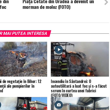
e din
Piața Cetate din Oradea a devenit un
 foc
morman de moloz (FOTO)
R MAI PUTEA INTERESA
i de vegetație în Bihor: 12
Incendiu în Sântandrei: O
nții ale pompierilor în
autoutilitară a luat foc și s-a făcut
nd
scrum în curtea unei fabrici
(FOTO/VIDEO)