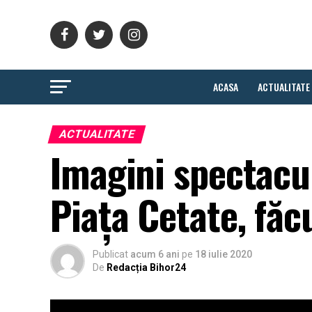
ACASA
ACTUALITATE
ACTUALITATE
Imagini spectacu
Piața Cetate, făc
Publicat
acum 6 ani
pe
18 iulie 2020
De
Redacția Bihor24