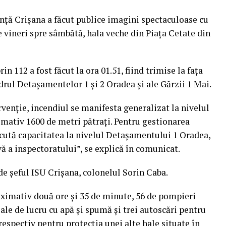
nță Crișana a făcut publice imagini spectaculoase cu
e vineri spre sâmbătă, hala veche din Piața Cetate din
n 112 a fost făcut la ora 01.51, fiind trimise la fața
drul Detașamentelor 1 și 2 Oradea și ale Gărzii 1 Mai.
rvenție, incendiul se manifesta generalizat la nivelul
ximativ 1600 de metri pătrați. Pentru gestionarea
scută capacitatea la nivelul Detașamentului 1 Oradea,
ă a inspectoratului”, se explică în comunicat.
de șeful ISU Crișana, colonelul Sorin Caba.
imativ două ore şi 35 de minute, 56 de pompieri
ale de lucru cu apă și spumă și trei autoscări pentru
 respectiv pentru protecția unei alte hale situate în