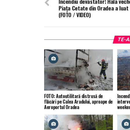
Incendiu devastator! Hala vech
Piața Cetate din Oradea a luat
(FOTO / VIDEO)
TE-A
FOTO: Autoutilitară distrusă de
Incendi
flăcări pe Calea Aradului, aproape de
interve
Aeroportul Oradea
weeke