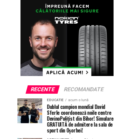
RECENTE
RECOMANDATE
EDUCATIE
acum o lună
Dublul campion mondial David
Sferle coordonează noile centre
DevinoPolițist din Bihor! Simulare
GRATUITĂ de admitere la sala de
sport din Oșorhei!