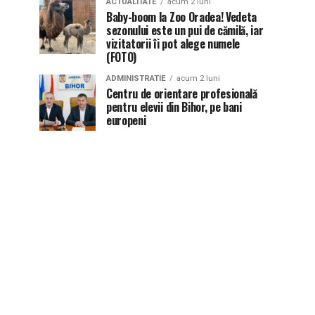
ACTUALITATE
acum 2 luni
Baby-boom la Zoo Oradea! Vedeta
sezonului este un pui de cămilă, iar
vizitatorii îi pot alege numele
(FOTO)
ADMINISTRATIE
acum 2 luni
Centru de orientare profesională
pentru elevii din Bihor, pe bani
europeni