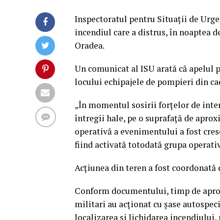
Inspectoratul pentru Situații de Urge
incendiul care a distrus, în noaptea d
Oradea.
Un comunicat al ISU arată că apelul pri
locului echipajele de pompieri din ca
„În momentul sosirii forțelor de inte
întregii hale, pe o suprafață de apro
operativă a evenimentului a fost cre
fiind activată totodată grupa operativ
Acțiunea din teren a fost coordonată 
Conform documentului, timp de aprox
militari au acționat cu șase autospeci
localizarea și lichidarea incendiului,