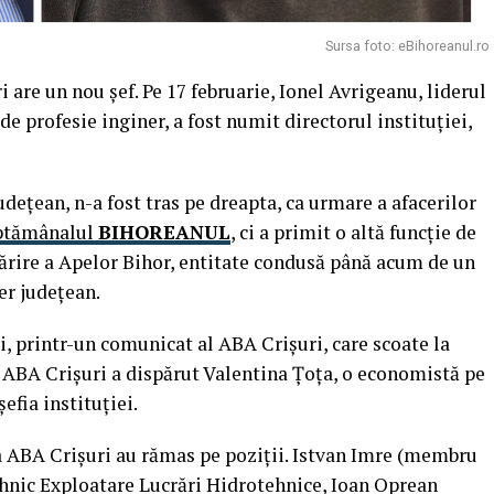
Sursa foto: eBihoreanul.ro
are un nou şef. Pe 17 februarie, Ionel Avrigeanu, liderul
e profesie inginer, a fost numit directorul instituţiei,
udeţean, n-a fost tras pe dreapta, ca urmare a afacerilor
ptămânalul
BIHOREANUL
, ci a primit o altă funcţie de
ărire a Apelor Bihor, entitate condusă până acum de un
ier judeţean.
, printr-un comunicat al ABA Crişuri, care scoate la
a ABA Crişuri a dispărut Valentina Ţoţa, o economistă pe
efia instituţiei.
ea ABA Crişuri au rămas pe poziţii. Istvan Imre (membru
hnic Exploatare Lucrări Hidrotehnice, Ioan Oprean