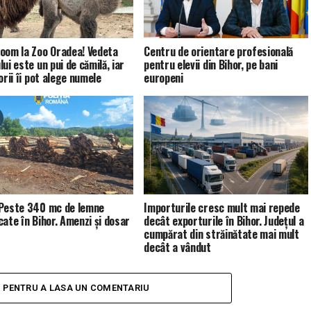
oom la Zoo Oradea! Vedeta
Centru de orientare profesională
ui este un pui de cămilă, iar
pentru elevii din Bihor, pe bani
orii îi pot alege numele
europeni
Peste 340 mc de lemne
Importurile cresc mult mai repede
cate în Bihor. Amenzi și dosar
decât exporturile în Bihor. Județul a
cumpărat din străinătate mai mult
decât a vândut
I PENTRU A LASA UN COMENTARIU