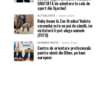
GRATUITĂ de admitere la sala de
sport din Oșorhei!
ACTUALITATE
acum 2 luni
Baby-boom la Zoo Oradea! Vedeta
sezonului este un pui de cămilă, iar
vizitatorii îi pot alege numele
(FOTO)
ADMINISTRATIE
acum 2 luni
Centru de orientare profesională
pentru elevii din Bihor, pe bani
europeni