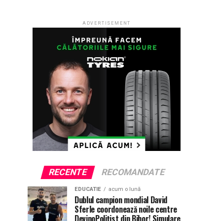
ADVERTISEMENT
RECENTE
RECOMANDATE
EDUCATIE
acum o lună
Dublul campion mondial David
Sferle coordonează noile centre
DevinoPolițist din Bihor! Simulare