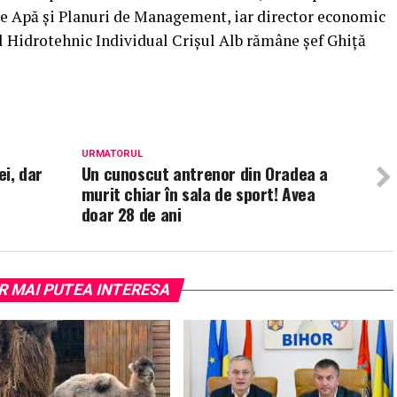
de Apă şi Planuri de Management, iar director economic
l Hidrotehnic Individual Crişul Alb rămâne şef Ghiţă
URMATORUL
ei, dar
Un cunoscut antrenor din Oradea a
murit chiar în sala de sport! Avea
doar 28 de ani
R MAI PUTEA INTERESA