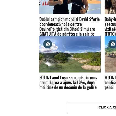
Dublul campion mondial David Sferle
Baby-b
coordonează noile centre
sezonul
DevinoPolițist din Bihor! Simulare
vizitat
GRATUITĂ de admitere la sala de
(FOTO)
sport din Oșorhei!
FOTO: Lacul Leșu se umple din nou:
FOTO: 
acumularea a ajuns la 10%, după
confis
mai bine de un deceniu de la golire
penal
CLICK AIC