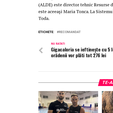
(ALDE) este director tehnic Resurse 
este aceeaşi Maria Tonca. La Sistemu
Toda.
ETICHETE:
RECOMANDAT
NU RATATI
Gigacaloria se ieftineşte cu 5 l
orădenii vor plăti tot 276 lei
TE-A