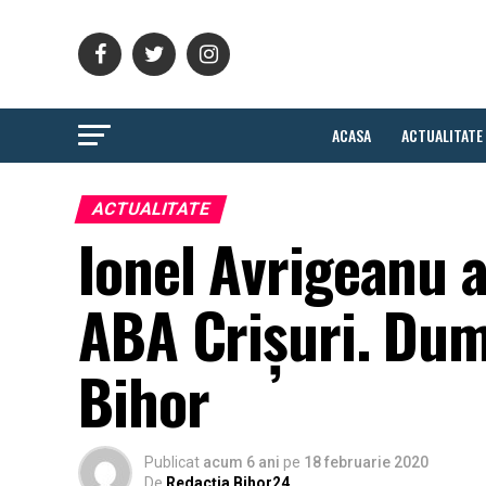
ACASA
ACTUALITATE
ACTUALITATE
Ionel Avrigeanu a
ABA Crişuri. Dum
Bihor
Publicat
acum 6 ani
pe
18 februarie 2020
De
Redacția Bihor24