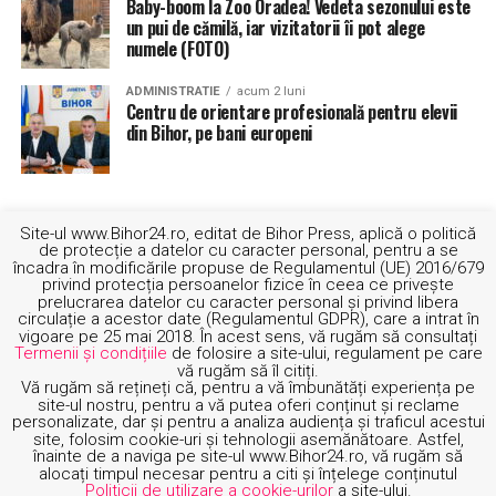
Baby-boom la Zoo Oradea! Vedeta sezonului este
un pui de cămilă, iar vizitatorii îi pot alege
numele (FOTO)
ADMINISTRATIE
acum 2 luni
Centru de orientare profesională pentru elevii
din Bihor, pe bani europeni
Site-ul www.Bihor24.ro, editat de Bihor Press, aplică o politică
de protecție a datelor cu caracter personal, pentru a se
încadra în modificările propuse de Regulamentul (UE) 2016/679
privind protecția persoanelor fizice în ceea ce privește
prelucrarea datelor cu caracter personal și privind libera
circulație a acestor date (Regulamentul GDPR), care a intrat în
vigoare pe 25 mai 2018. În acest sens, vă rugăm să consultați
Termenii și condițiile
de folosire a site-ului, regulament pe care
vă rugăm să îl citiți.
Vă rugăm să rețineți că, pentru a vă îmbunătăți experiența pe
site-ul nostru, pentru a vă putea oferi conținut și reclame
personalizate, dar și pentru a analiza audiența și traficul acestui
site, folosim cookie-uri și tehnologii asemănătoare. Astfel,
înainte de a naviga pe site-ul www.Bihor24.ro, vă rugăm să
DESPRE NOI
TERMENI SI CONDITII
POLITICA COOKIE
CONTACT
alocați timpul necesar pentru a citi și înțelege conținutul
Politicii de utilizare a cookie-urilor
a site-ului.