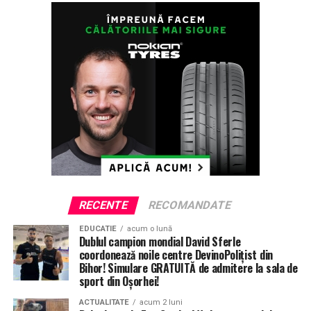
utilizând formularul disponibil pe website-ul Agenției
www.anofm.ro
.
Detalii suplimentare pot fi aflate și la numărul de
telefon 0749090619 – Adrian Lupaș, AJOFM Bihor.
ETICHETE:
AJOFM
BEKESI CSABA
BURSA LOCURILOR DE MUNCA
RECOMANDAT
URMATORUL
Peste 400 de cazuri active de Covid în Bihor. Crește
alarmant numărul infecțiilor
RECENTE
RECOMANDATE
NU RATATI
Dosar penal pentru un tânăr din Aleșd, pentru… 5400 de
țigarete
EDUCATIE
acum o lună
Dublul campion mondial David Sferle
coordonează noile centre DevinoPolițist din
Bihor! Simulare GRATUITĂ de admitere la sala de
sport din Oșorhei!
ACTUALITATE
acum 2 luni