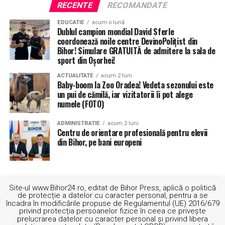
RECENTE
RECOMANDATE
EDUCATIE
acum o lună
Dublul campion mondial David Sferle
coordonează noile centre DevinoPolițist din
Bihor! Simulare GRATUITĂ de admitere la sala de
sport din Oșorhei!
ACTUALITATE
acum 2 luni
Baby-boom la Zoo Oradea! Vedeta sezonului este
un pui de cămilă, iar vizitatorii îi pot alege
numele (FOTO)
ADMINISTRATIE
acum 2 luni
Centru de orientare profesională pentru elevii
din Bihor, pe bani europeni
Site-ul www.Bihor24.ro, editat de Bihor Press, aplică o politică
de protecție a datelor cu caracter personal, pentru a se
încadra în modificările propuse de Regulamentul (UE) 2016/679
privind protecția persoanelor fizice în ceea ce privește
prelucrarea datelor cu caracter personal și privind libera