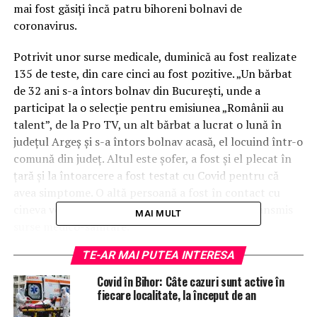
mai fost găsiți încă patru bihoreni bolnavi de
coronavirus.
Potrivit unor surse medicale, duminică au fost realizate
135 de teste, din care cinci au fost pozitive. „Un bărbat
de 32 ani s-a întors bolnav din Bucureşti, unde a
participat la o selecţie pentru emisiunea „Românii au
talent”, de la Pro TV, un alt bărbat a lucrat o lună în
judeţul Argeş şi s-a întors bolnav acasă, el locuind într-o
comună din județ. Altul este şofer, a fost şi el plecat în
ţară şi la întoarcere a fost testat cu Covid pentru că
avea simptome. O altă persoană a fost în contact cu
cineva venit dintr-un judeţ din sudul ţării”, au transmis
MAI MULT
surse medico-sanitare.
TE-AR MAI PUTEA INTERESA
În weekend, presa centrală a scris că mai mulți angajați
ai televiziunii PRO TV s-au infectat cu coronavirus, cei
Covid în Bihor: Câte cazuri sunt active în
mai mulți îmbolnăvindu-se la o petrecere din stațiunea
fiecare localitate, la început de an
Olimp, Constanța, la deschiderea unui complex hotelier