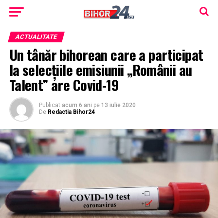
ACTUALITATE
Un tânăr bihorean care a participat
la selecțiile emisiunii „Românii au
Talent” are Covid-19
Publicat
acum 6 ani
pe
13 iulie 2020
De
Redactia Bihor24