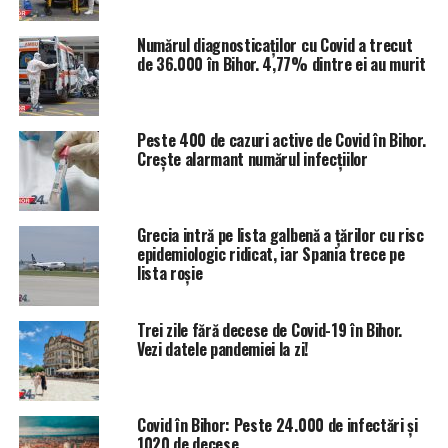
de cinci stele, una dintre vedetele participante fiind
chiar Andreea Esca. Invitații, care erau peste 50 la
Numărul diagnosticaților cu Covid a trecut
număr, adică peste limita permisă de lege, nu au
de 36.000 în Bihor. 4,77% dintre ei au murit
respectat distanțarea socială și nici nu au purtat mască
de protecție.
Peste 400 de cazuri active de Covid în Bihor.
Bilanțul bolnavilor cu Covid-19 a ajuns în Bihor la 714.
Crește alarmant numărul infecțiilor
La Spitalul Municipal din Oradea, mai erau internate
luni dimineața 108 persoane, dintre care 51 suspecte, iar
Grecia intră pe lista galbenă a țărilor cu risc
două, infectate cu coronavirus, în stare gravă la secția
epidemiologic ridicat, iar Spania trece pe
ATI.
lista roșie
Alți 31 de bolnavi de coronavirus sunt internați la secția
Trei zile fără decese de Covid-19 în Bihor.
de Boli Infecțioase de pe strada Republicii. Încă 10
Vezi datele pandemiei la zi!
persoane diagnosticate au refuzat internarea și se află
în autoizolare la domiciliu.
Covid în Bihor: Peste 24.000 de infectări și
ETICHETE:
BIHORENI CORONAVIRUS
BOLNAVI CORONAVIRUS
1020 de decese