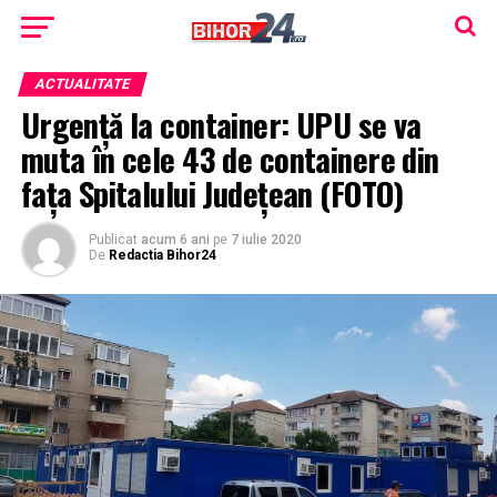
ACTUALITATE
Urgență la container: UPU se va
muta în cele 43 de containere din
fața Spitalului Județean (FOTO)
Publicat
acum 6 ani
pe
7 iulie 2020
De
Redactia Bihor24