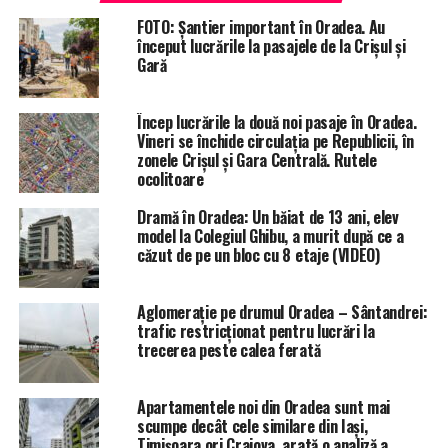
actului medical.
FOTO: Șantier important în Oradea. Au
început lucrările la pasajele de la Crișul și
Proiectul de reabilitare a Spitalului Județean, din care
Gară
face parte și reînnoirea Unității de Primiri Urgențe, este
unul important, în valoare de 21,2 milioane de lei, și
Încep lucrările la două noi pasaje în Oradea.
realizat până acum în proporție de 75%. Suma este
Vineri se închide circulația pe Republicii, în
plătită 51,3% de Ministerul Sănătății și 48,7% din
zonele Crișul și Gara Centrală. Rutele
bugetul local.
ocolitoare
Dramă în Oradea: Un băiat de 13 ani, elev
Lucrările sunt executate de Drumuri Bihor, iar termenul
model la Colegiul Ghibu, a murit după ce a
de predare: ianuarie 2021.
căzut de pe un bloc cu 8 etaje (VIDEO)
Aglomerație pe drumul Oradea – Sântandrei:
trafic restricționat pentru lucrări la
trecerea peste calea ferată
Apartamentele noi din Oradea sunt mai
scumpe decât cele similare din Iași,
Timișoara ori Craiova, arată o analiză a