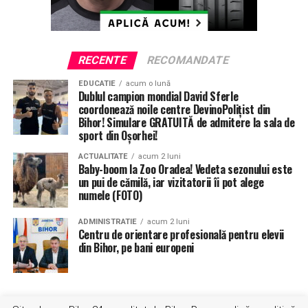
RECENTE
RECOMANDATE
EDUCATIE
acum o lună
Dublul campion mondial David Sferle
coordonează noile centre DevinoPolițist din
Bihor! Simulare GRATUITĂ de admitere la sala de
sport din Oșorhei!
ACTUALITATE
acum 2 luni
Baby-boom la Zoo Oradea! Vedeta sezonului este
un pui de cămilă, iar vizitatorii îi pot alege
ETICHETE:
GHEORGHE CARP
ORADEA
PRIMARIA ORADEA
numele (FOTO)
RECOMANDAT
SPITALUL JUDETEAN
UNITATEA DE PRIMIRI URGENTE
URGENTE ORADEA
ADMINISTRATIE
acum 2 luni
Centru de orientare profesională pentru elevii
URMATORUL
din Bihor, pe bani europeni
Coronavirus în Bihor: Un bărbat de 38 de ani, infectat cu
Covid-19, a murit la Spitalul Municipal
NU RATATI
Trei cadre medicale cu coronavirus din Salonta au