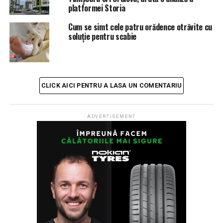
platformei Storia
Cum se simt cele patru orădence otrăvite cu
soluție pentru scabie
CLICK AICI PENTRU A LASA UN COMENTARIU
ADVERTISEMENT
<
>