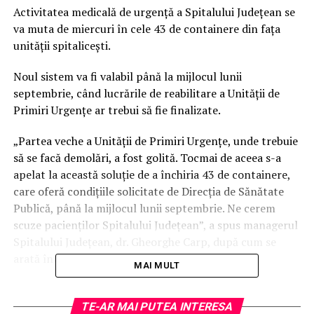
Activitatea medicală de urgență a Spitalului Județean se
va muta de miercuri în cele 43 de containere din fața
unității spitalicești.
Noul sistem va fi valabil până la mijlocul lunii
septembrie, când lucrările de reabilitare a Unității de
Primiri Urgențe ar trebui să fie finalizate.
„Partea veche a Unităţii de Primiri Urgenţe, unde trebuie
să se facă demolări, a fost golită. Tocmai de aceea s-a
apelat la această soluţie de a închiria 43 de containere,
care oferă condiţiile solicitate de Direcţia de Sănătate
Publică, până la mijlocul lunii septembrie. Ne cerem
scuze pacienţilor Spitalului Judeţean”, a spus managerul
Spitalului Judeţean, dr. Gheorghe Carp, după cum se
arată într-un comunicat al municipalității.
MAI MULT
Containerele au aparatură de specialitate, aer
condiționat și alte facilități pentru buna desfășurare a
TE-AR MAI PUTEA INTERESA