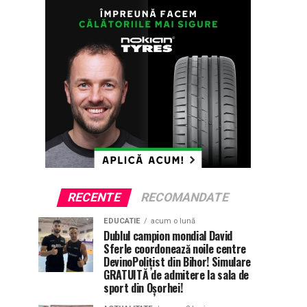
RECENTE
RECOMANDATE
EDUCATIE
acum o lună
Dublul campion mondial David
Sferle coordonează noile centre
DevinoPolițist din Bihor! Simulare
GRATUITĂ de admitere la sala de
sport din Oșorhei!