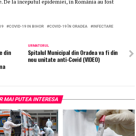
e. De la începutul epidemiei, în România au fost
19
COVID-19 IN BIHOR
COVID-19 ÎN ORADEA
INFECTARE
URMATORUL
e din
Spitalul Municipal din Oradea va fi din
nou unitate anti-Covid (VIDEO)
ama
R MAI PUTEA INTERESA