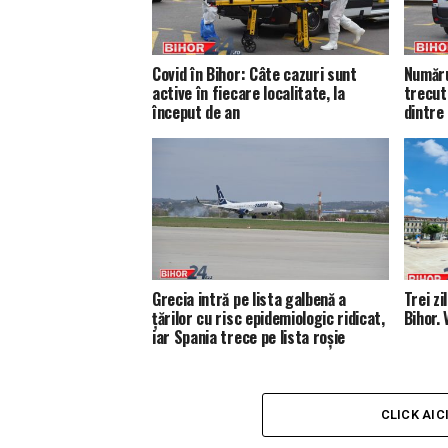
Covid în Bihor: Câte cazuri sunt
Număru
active în fiecare localitate, la
trecut
început de an
dintre
Grecia intră pe lista galbenă a
Trei zi
țărilor cu risc epidemiologic ridicat,
Bihor. 
iar Spania trece pe lista roșie
CLICK AIC