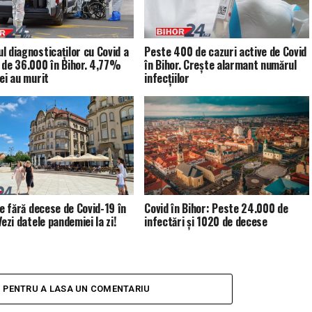
l diagnosticaților cu Covid a
Peste 400 de cazuri active de Covid
 de 36.000 în Bihor. 4,77%
în Bihor. Crește alarmant numărul
 ei au murit
infecțiilor
le fără decese de Covid-19 în
Covid în Bihor: Peste 24.000 de
Vezi datele pandemiei la zi!
infectări și 1020 de decese
I PENTRU A LASA UN COMENTARIU