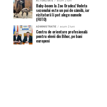
ACTUALITATE
acum 2 luni
Baby-boom la Zoo Oradea! Vedeta
sezonului este un pui de cămilă, iar
vizitatorii îi pot alege numele
(FOTO)
ADMINISTRATIE
acum 2 luni
Centru de orientare profesională
pentru elevii din Bihor, pe bani
europeni