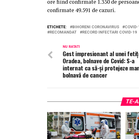
ore fiind confirmate 1.350 de persoan
confirmate 49.591 de cazuri.
ETICHETE:
BIHORENI CORONAVIRUS
COVID-
RECOMANDAT
RECORD INFECTARI COVID-19
NU RATATI
Gest impresionant al unei fetiț
Oradea, bolnave de Covid: S-a
internat ca să-și protejeze m
bolnavă de cancer
TE-A