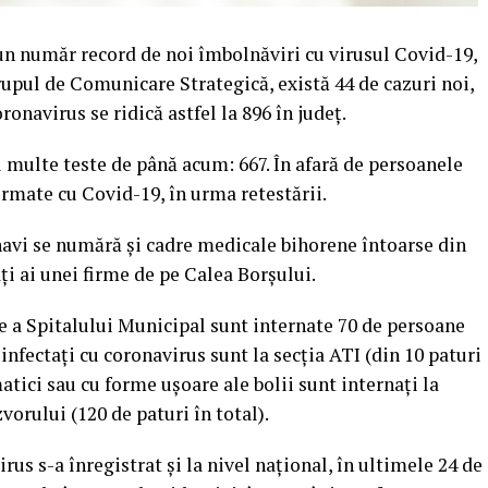
t un număr record de noi îmbolnăviri cu virusul Covid-19,
Grupul de Comunicare Strategică, există 44 de cazuri noi,
onavirus se ridică astfel la 896 în judeţ.
ai multe teste de până acum: 667. În afară de persoanele
irmate cu Covid-19, în urma retestării.
navi se numără şi cadre medicale bihorene întoarse din
i ai unei firme de pe Calea Borșului.
se a Spitalului Municipal sunt internate 70 de persoane
9 infectați cu coronavirus sunt la secția ATI (din 10 paturi
tici sau cu forme ușoare ale bolii sunt internați la
orului (120 de paturi în total).
rus s-a înregistrat și la nivel naţional, în ultimele 24 de