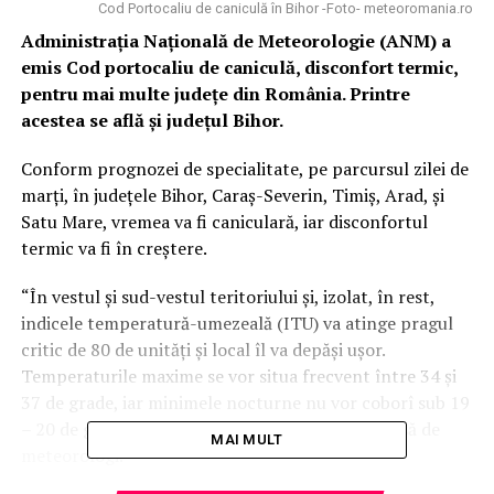
Cod Portocaliu de caniculă în Bihor -Foto- meteoromania.ro
Administraţia Naţională de Meteorologie (ANM) a
emis Cod portocaliu de caniculă, disconfort termic,
pentru mai multe județe din România. Printre
acestea se află și județul Bihor.
Conform prognozei de specialitate, pe parcursul zilei de
marţi, în judeţele Bihor, Caraş-Severin, Timiş, Arad, şi
Satu Mare, vremea va fi caniculară, iar disconfortul
termic va fi în creştere.
“În vestul şi sud-vestul teritoriului şi, izolat, în rest,
indicele temperatură-umezeală (ITU) va atinge pragul
critic de 80 de unităţi şi local îl va depăşi uşor.
Temperaturile maxime se vor situa frecvent între 34 şi
37 de grade, iar minimele nocturne nu vor coborî sub 19
– 20 de grade”, se arată în comunicarea transmisă de
MAI MULT
meteorologi.