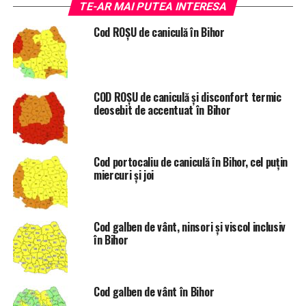
Codul portocaliu de caniculă şi disconfort termic
TE-AR MAI PUTEA INTERESA
accentuat se va manifesta miercuri, 23 iunie, în judeţele
Cod ROȘU de caniculă în Bihor
Caraş-Severin, Timiş, Arad, Bihor şi Satu Mare. Astfel, se
vor înregistra temperaturi maxime cuprinse frecvent
între 37 şi 39 de grade, iar în cursul nopţii nu vor coborî,
în general, sub 22 – 25 de grade.
COD ROȘU de caniculă și disconfort termic
deosebit de accentuat în Bihor
“Joi şi vineri (24 şi 25 iunie), disconfortul termic se va
accentua şi în Oltenia, Maramureş şi cea mai mare parte
a Transilvaniei”, se mai arată în informarea ANM.
Cod portocaliu de caniculă în Bihor, cel puțin
miercuri și joi
ETICHETE:
CANICULA
COD GALBEN
COD PORTOCALIU
Cod galben de vânt, ninsori și viscol inclusiv
în Bihor
URMATORUL
Accident grav în Bihor: Un tânăr de 22 de ani a murit
nevinovat (FOTO)
Cod galben de vânt în Bihor
NU RATATI
Cu ce viteză a fost prins un tânăr de 18 ani, în timp ce