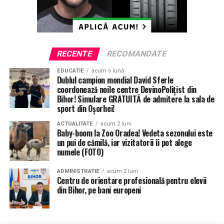
RECENTE
RECOMANDATE
EDUCATIE
acum o lună
Dublul campion mondial David Sferle
coordonează noile centre DevinoPolițist din
Bihor! Simulare GRATUITĂ de admitere la sala de
sport din Oșorhei!
ACTUALITATE
acum 2 luni
Baby-boom la Zoo Oradea! Vedeta sezonului este
un pui de cămilă, iar vizitatorii îi pot alege
numele (FOTO)
ADMINISTRATIE
acum 2 luni
Centru de orientare profesională pentru elevii
din Bihor, pe bani europeni