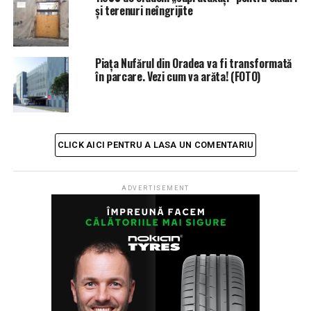
Bolojan vrea ca toții orădenii care merg la serviciu să
și terenuri neîngrijite
fie măsurați cu termometrul (VIDEO)
Piaţa Nufărul din Oradea va fi transformată
în parcare. Vezi cum va arăta! (FOTO)
CLICK AICI PENTRU A LASA UN COMENTARIU
ADVERTISEMENT