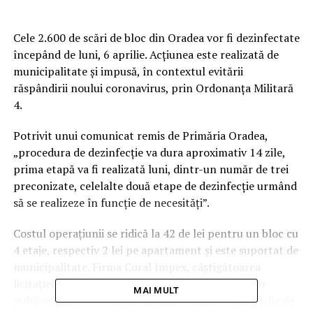
Cele 2.600 de scări de bloc din Oradea vor fi dezinfectate
începând de luni, 6 aprilie. Acţiunea este realizată de
municipalitate şi impusă, în contextul evitării
răspândirii noului coronavirus, prin Ordonanţa Militară
4.
Potrivit unui comunicat remis de Primăria Oradea,
„procedura de dezinfecţie va dura aproximativ 14 zile,
prima etapă va fi realizată luni, dintr-un număr de trei
preconizate, celelalte două etape de dezinfecţie urmând
să se realizeze în funcţie de necesităţi”.
Costul operaţiunii se ridică la 42 de lei pentru un bloc cu
4 etaje, respectiv 2 lei pe apartament şi este suportat de
municipalitate. Firma Coral Impex, câştigătoarea
licitaţiei pentru dezinsecţia şi deratizarea spaţiilor
MAI MULT
publice din Oradea, este cea care va executa lucrările de