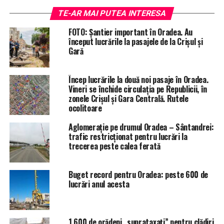
igienizare.
TE-AR MAI PUTEA INTERESA
O altă prevedere a Ordonanţei este asigurarea de
FOTO: Șantier important în Oradea. Au
dozatoare şi substanţe biocide pentru dotarea scărilor
început lucrările la pasajele de la Crișul și
de bloc, însă administraţia orădeană nu a găsit încă
Gară
furnizori.
Încep lucrările la două noi pasaje în Oradea.
„Primăria Oradea a solicitat firmelor autorizate
Vineri se închide circulația pe Republicii, în
necesarul de aparate, dar până în prezent, din lipsă de
zonele Crișul și Gara Centrală. Rutele
stocuri, nu suntem în măsură să asigurăm acest
ocolitoare
necesar”, reiese din acelaşi comunicat.
Aglomerație pe drumul Oradea – Sântandrei:
trafic restricționat pentru lucrări la
trecerea peste calea ferată
ETICHETE:
CORONAVIRUS
DEINFECTIE
PRIMARIA ORADEA
RECOMANDAT
SCARI DE BLOC
Buget record pentru Oradea: peste 600 de
URMATORUL
Oradea mea iubită: un catalog digital cu imagini
lucrări anul acesta
realizate de fotografi străini va fi lansat la Galeria Euro
Foto Art
NU RATATI
1.600 de orădeni „suprataxaţi” pentru clădiri