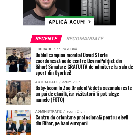
RECENTE
RECOMANDATE
EDUCATIE
acum o lună
Dublul campion mondial David Sferle
coordonează noile centre DevinoPolițist din
Bihor! Simulare GRATUITĂ de admitere la sala de
sport din Oșorhei!
ACTUALITATE
acum 2 luni
Baby-boom la Zoo Oradea! Vedeta sezonului este
un pui de cămilă, iar vizitatorii îi pot alege
numele (FOTO)
ADMINISTRATIE
acum 2 luni
Centru de orientare profesională pentru elevii
din Bihor, pe bani europeni