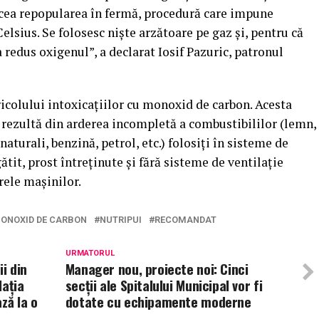
cea repopularea în fermă, procedură care impune
lsius. Se folosesc nişte arzătoare pe gaz şi, pentru că
a redus oxigenul”, a declarat Iosif Pazuric, patronul
icolului intoxicaţiilor cu monoxid de carbon. Acesta
e rezultă din arderea incompletă a combustibililor (lemn,
aturali, benzină, petrol, etc.) folosiţi în sisteme de
ătit, prost întreţinute şi fără sisteme de ventilaţie
ele maşinilor.
ONOXID DE CARBON
NUTRIPUI
RECOMANDAT
URMATORUL
i din
Manager nou, proiecte noi: Cinci
lația
secții ale Spitalului Municipal vor fi
ză la o
dotate cu echipamente moderne