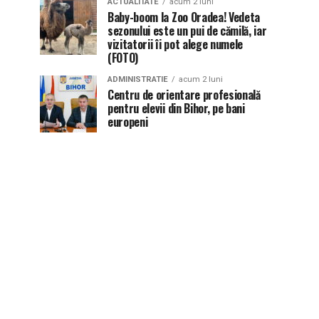
ACTUALITATE
acum 2 luni
Baby-boom la Zoo Oradea! Vedeta
sezonului este un pui de cămilă, iar
vizitatorii îi pot alege numele
(FOTO)
ADMINISTRATIE
acum 2 luni
Centru de orientare profesională
pentru elevii din Bihor, pe bani
europeni