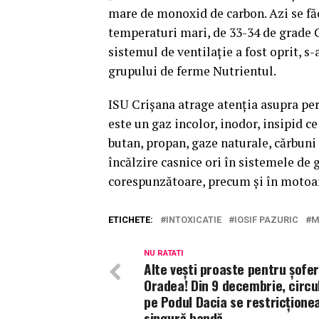
mare de monoxid de carbon. Azi se fă
temperaturi mari, de 33-34 de grade Ce
sistemul de ventilaţie a fost oprit, s-
grupului de ferme Nutrientul.
ISU Crişana atrage atenţia asupra per
este un gaz incolor, inodor, insipid c
butan, propan, gaze naturale, cărbuni n
încălzire casnice ori în sistemele de g
corespunzătoare, precum şi în motoar
ETICHETE:
INTOXICATIE
IOSIF PAZURIC
M
NU RATATI
Alte vești proaste pentru șoferi
Oradea! Din 9 decembrie, circu
pe Podul Dacia se restricționea
singură bandă