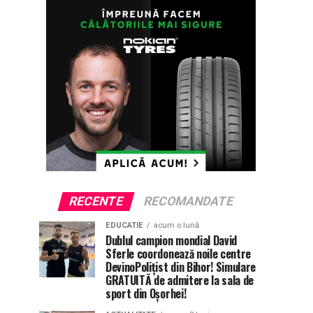
RECENTE
RECOMANDATE
EDUCATIE
acum o lună
Dublul campion mondial David
Sferle coordonează noile centre
DevinoPolițist din Bihor! Simulare
GRATUITĂ de admitere la sala de
sport din Oșorhei!