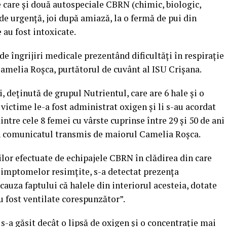
e care și două autospeciale CBRN (chimic, biologic,
 de urgenţă, joi după amiază, la o fermă de pui din
au fost intoxicate.
 de îngrijiri medicale prezentând dificultăţi în respiraţie
 Camelia Roşca, purtătorul de cuvânt al ISU Crişana.
, deţinută de grupul Nutrientul, care are 6 hale şi o
 victime le-a fost administrat oxigen şi li s-au acordat
intre cele 8 femei cu vârste cuprinse între 29 şi 50 de ani
 în comunicatul transmis de maiorul Camelia Roşca.
ilor efectuate de echipajele CBRN în clădirea din care
simptomelor resimţite, s-a detectat prezenţa
uza faptului că halele din interiorul acesteia, dotate
u fost ventilate corespunzător”.
s-a găsit decât o lipsă de oxigen şi o concentraţie mai