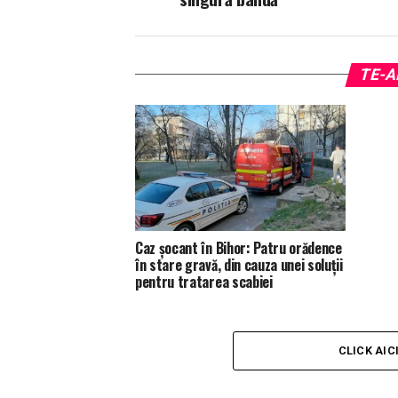
TE-A
Caz șocant în Bihor: Patru orădence
în stare gravă, din cauza unei soluții
pentru tratarea scabiei
CLICK AIC