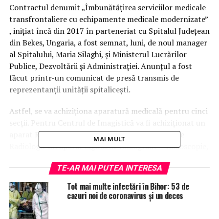
Contractul denumit „Îmbunătățirea serviciilor medicale
transfrontaliere cu echipamente medicale modernizate”
, inițiat încă din 2017 în parteneriat cu Spitalul Județean
din Bekes, Ungaria, a fost semnat, luni, de noul manager
al Spitalului, Maria Silaghi, şi Ministerul Lucrărilor
Publice, Dezvoltării și Administrației. Anunțul a fost
făcut printr-un comunicat de presă transmis de
reprezentanții unității spitalicești.
Astfel, se va achiziționa aparatură medicală pentru cinci
secții. Pentru Centrul de Imagistică va fi achiziționat un
aparat RMN şi pentru ecografie, pentru secția de
MAI MULT
Radiologie un aparat digital de radiografie – radioscopie,
pentru secția de Terapie Intensivă un echipament C-
TE-AR MAI PUTEA INTERESA
arm cu monitoare și aparate de ventilație de înaltă
performanță, iar pentru sălile de curs, care vor intra în
Tot mai multe infectări în Bihor: 53 de
Compartimentul IT al unității, se va achiziționa un
cazuri noi de coronavirus și un deces
sistem de telemedicină.