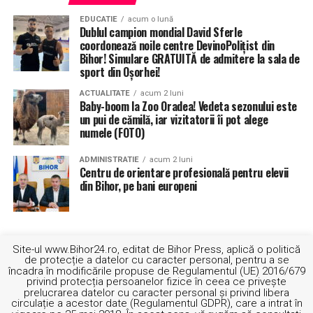
EDUCATIE
acum o lună
Dublul campion mondial David Sferle
coordonează noile centre DevinoPolițist din
Bihor! Simulare GRATUITĂ de admitere la sala de
sport din Oșorhei!
ACTUALITATE
acum 2 luni
Baby-boom la Zoo Oradea! Vedeta sezonului este
un pui de cămilă, iar vizitatorii îi pot alege
numele (FOTO)
ADMINISTRATIE
acum 2 luni
Centru de orientare profesională pentru elevii
din Bihor, pe bani europeni
Site-ul www.Bihor24.ro, editat de Bihor Press, aplică o politică
de protecție a datelor cu caracter personal, pentru a se
încadra în modificările propuse de Regulamentul (UE) 2016/679
privind protecția persoanelor fizice în ceea ce privește
prelucrarea datelor cu caracter personal și privind libera
circulație a acestor date (Regulamentul GDPR), care a intrat în