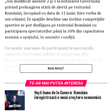
„Am modificat anexele 2 şi 3 la hotărârea Guvernului
privind prelungirea stării de alertă pe teritoriul
României, începând cu data de 12 iunie. Este vorba de
noi relaxări. În spaţiile deschise sau închise competiţiile
sportive se pot desfăşura pe teritoriul României cu
participarea spectatorilor până la 50% din capacitatea
maximă a spaţiului, în anumite condiţii.
Un număr mai mare de participanţi la spectacole,
concerte, festivaluri publice şi private sau alte
evenimente culturale organizate în aer liber, 2.500 de
spectatori. Bineînţeles, peste această cifră, toate
MAI MULT
persoanele trebuie să fie vaccinate.
Se permite organizarea festivalurilor, desfăşurarea în
TE-AR MAI PUTEA INTERESA
aer liber a spectacolelor, concertelor, festivaluri publice
Vești bune de la Guvern: România
şi private sau a altor evenimente culturale cu
înregistrează o nouă creștere economică
participarea unui număr mai mare de 2.500 de
spectatori cu asigurarea unei suprafeţe de 1 mp pentru