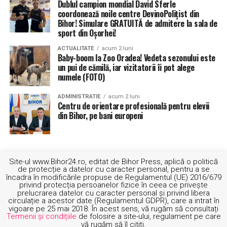
Dublul campion mondial David Sferle
Activitatea operatorilor economici este extinsă până la
coordonează noile centre DevinoPolițist din
ora 2.00, deci, de la ora 5.00 dimineaţa până la ora 2.00
Bihor! Simulare GRATUITĂ de admitere la sala de
sport din Oșorhei!
dimineaţa. Activitatea din baruri, cluburi şi discoteci e
permisă fără a depăşi 70% din capacitatea maximă a
ACTUALITATE
acum 2 luni
spaţiului în intervalul orar 5.00-2.00, dacă toate
Baby-boom la Zoo Oradea! Vedeta sezonului este
un pui de cămilă, iar vizitatorii îi pot alege
persoanele sunt vaccinate împotriva virusului SARS-
numele (FOTO)
CoV-2″, a mai declarat Cîţu.
ADMINISTRATIE
acum 2 luni
Se elimină limitarea gradului de ocupare a structurilor
Centru de orientare profesională pentru elevii
din Bihor, pe bani europeni
de primire turistice cu funcţiuni de cazare turistică.
Totodată, se redeschid și târgurile, bâlciurile și
talciocurile. Și sălile de fitness vor fi deschise până la
Site-ul www.Bihor24.ro, editat de Bihor Press, aplică o politică
capacitatea maximă.
de protecție a datelor cu caracter personal, pentru a se
încadra în modificările propuse de Regulamentul (UE) 2016/679
privind protecția persoanelor fizice în ceea ce privește
ETICHETE:
1 IULIE
FLORIN CITU
MASURI DE RELAXARE
prelucrarea datelor cu caracter personal și privind libera
RECOMANDAT
circulație a acestor date (Regulamentul GDPR), care a intrat în
vigoare pe 25 mai 2018. În acest sens, vă rugăm să consultați
Termenii și condițiile
de folosire a site-ului, regulament pe care
URMATORUL
vă rugăm să îl citiți.
Mega-spitalul: Spitalul Municipal din Oradea va fuziona