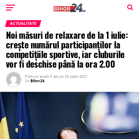
ACTUALITATE
Noi măsuri de relaxare de la 1 iulie:
crește numărul participanților la
competițiile sportive, iar cluburile
vor fi deschise până la ora 2.00
Publicat
acum 5 ani
pe
25 iunie 2021
De
Bihor24