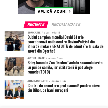
RECENTE
RECOMANDATE
EDUCATIE
acum o lună
Dublul campion mondial David Sferle
coordonează noile centre DevinoPolițist din
Bihor! Simulare GRATUITĂ de admitere la sala de
sport din Oșorhei!
ACTUALITATE
acum 2 luni
Baby-boom la Zoo Oradea! Vedeta sezonului este
un pui de cămilă, iar vizitatorii îi pot alege
numele (FOTO)
ADMINISTRATIE
acum 2 luni
Centru de orientare profesională pentru elevii
din Bihor, pe bani europeni