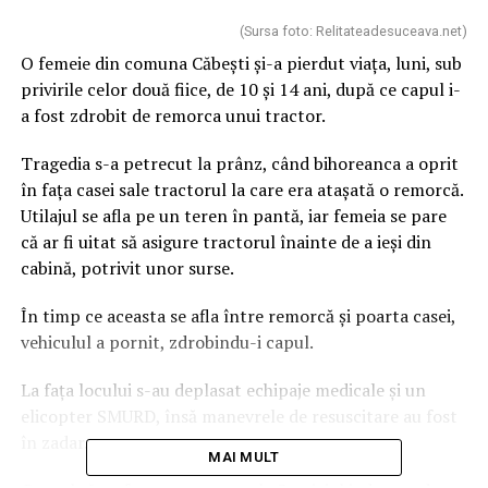
(Sursa foto: Relitateadesuceava.net)
O femeie din comuna Căbești și-a pierdut viața, luni, sub
privirile celor două fiice, de 10 și 14 ani, după ce capul i-
a fost zdrobit de remorca unui tractor.
Tragedia s-a petrecut la prânz, când bihoreanca a oprit
în fața casei sale tractorul la care era atașată o remorcă.
Utilajul se afla pe un teren în pantă, iar femeia se pare
că ar fi uitat să asigure tractorul înainte de a ieși din
cabină, potrivit unor surse.
În timp ce aceasta se afla între remorcă și poarta casei,
vehiculul a pornit, zdrobindu-i capul.
La fața locului s-au deplasat echipaje medicale și un
elicopter SMURD, însă manevrele de resuscitare au fost
în zadar.
MAI MULT