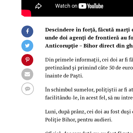
Descindere în forță, făcută marți 
unde doi agenți de frontieră au fos
Anticorupție – Bihor direct din g
Din primele informații, cei doi ar fi
pretinzând și primind câte 50 de eur
înainte de Paști.
În schimbul sumelor, polițiștii ar fi at
facilitându-le, în acest fel, să nu intr
Luni, după prânz, cei doi au fost duși
Poliție Bihor, pentru audieri.