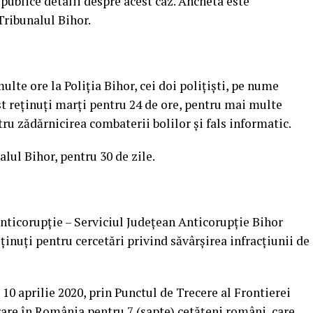
publice detalii despre acest caz. Ancheta este
Tribunalul Bihor.
lte ore la Poliția Bihor, cei doi polițiști, pe nume
t reținuți marți pentru 24 de ore, pentru mai multe
tru zădărnicirea combaterii bolilor şi fals informatic.
alul Bihor, pentru 30 de zile.
nticorupţie – Serviciul Judeţean Anticorupţie Bihor
reţinuţi pentru cercetări privind săvârşirea infracţiunii de
 10 aprilie 2020, prin Punctul de Trecere al Frontierei
trare în România pentru 7 (şapte) cetăţeni români, care