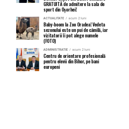
GRATUITĂ de admitere la sala de
sport din Oșorhei!
ACTUALITATE
acum 2 luni
Baby-boom la Zoo Oradea! Vedeta
sezonului este un pui de cămilă, iar
vizitatorii îi pot alege numele
(FOTO)
ADMINISTRATIE
acum 2 luni
Centru de orientare profesională
pentru elevii din Bihor, pe bani
europeni