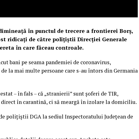
dimineață în punctul de trecere a frontierei Borș,
t ridicați de către polițiștii Direcției Generale
hereta în care făceau controale.
 făcut bani pe seama pandemiei de coronavirus,
o de la mai multe persoane care s-au întors din Germania
estat – în fals – că „stranierii” sunt şoferi de TIR,
e direct în carantină, ci să meargă în izolare la domiciliu.
 de polițiștii DGA la sediul Inspectoratului Județean de