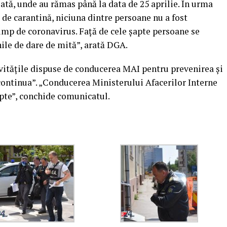
ată, unde au rămas până la data de 25 aprilie. În urma
i de carantină, niciuna dintre persoane nu a fost
timp de coronavirus. Faţă de cele şapte persoane se
nile de dare de mită”, arată DGA.
vităţile dispuse de conducerea MAI pentru prevenirea şi
continua”. „Conducerea Ministerului Afacerilor Interne
apte”, conchide comunicatul.