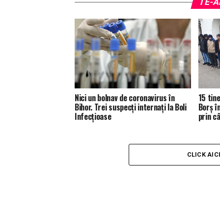
TE-A
Nici un bolnav de coronavirus în
15 tine
Bihor. Trei suspecți internați la Boli
Borș î
Infecțioase
prin c
CLICK AIC