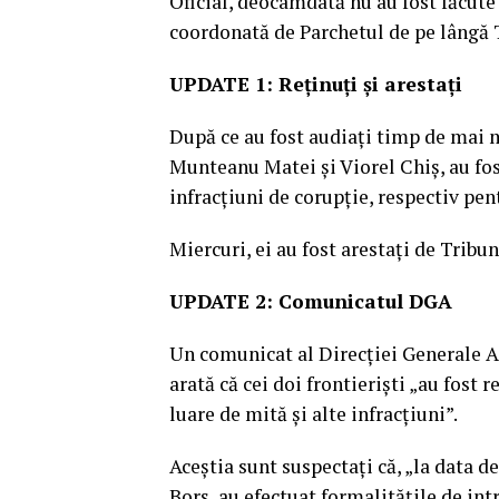
Oficial, deocamdată nu au fost făcute 
coordonată de Parchetul de pe lângă 
UPDATE 1: Reținuți și arestați
După ce au fost audiați timp de mai mu
Munteanu Matei şi Viorel Chiș, au fos
infracțiuni de corupție, respectiv pen
Miercuri, ei au fost arestați de Tribun
UPDATE 2: Comunicatul DGA
Un comunicat al Direcţiei Generale A
arată că cei doi frontieriști „au fost 
luare de mită şi alte infracţiuni”.
Aceștia sunt suspectați că, „la data de
Borş, au efectuat formalităţile de in