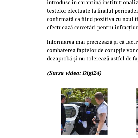
introduse în carantină instituţionaliz
testelor efectuate la finalul perioade
confirmată ca fiind pozitiva cu noul 
efectuează cercetări pentru infracţiu
Informarea mai precizează și că „acti
combaterea faptelor de corupţie vor 
dezaprobă şi nu tolerează astfel de f
(Sursa video: Digi24)