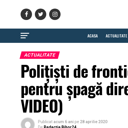
ACASA
ACTUALITATE
ACTUALITATE
Polițiști de front
pentru șpagă dir
VIDEO)
Publicat
acum 6 ani
pe
28 aprilie 2020
De
Redacția Bihor24