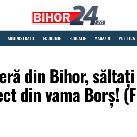
ADMINISTRATIE
ECONOMIE
EDUCATIE
MAGAZIN
POLITICA
ieră din Bihor, săltați
ect din vama Borș! (