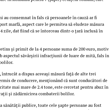
i au consemnat în fals că persoanele în cauză ar fi
port marfă, aspect care le permitea să eludeze măsura
 zile, dat fiind că se întorceau dintr-o ţară inclusă în
retins şi primit de la 4 persoane suma de 200 euro, motiv
 aspectul săvârşirii infracţiunii de luare de mită, fals în
bolilor.
, întrucât a dispus aceeaşi măsură faţă de alte trei
permis de conducere, menţionând că sunt conducători de
itate mai mare de 2.4 tone, este cercetat pentru abuz în
araţii şi zădărnicirea combaterii bolilor.
a sănătăţii publice, toate cele şapte persoane au fost