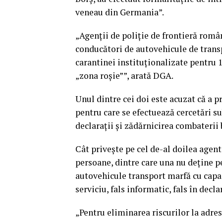
veneau din Germania”.
„Agenţii de poliţie de frontieră român
conducători de autovehicule de trans
carantinei instituţionalizate pentru 14
„zona roşie””, arată DGA.
Unul dintre cei doi este acuzat că a p
pentru care se efectuează cercetări sub
declaraţii şi zădărnicirea combaterii 
Cât priveşte pe cel de-al doilea agent
persoane, dintre care una nu deţine 
autovehicule transport marfă cu capac
serviciu, fals informatic, fals în decl
„Pentru eliminarea riscurilor la adres