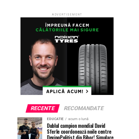
ADVERTISEMENT
RECENTE
RECOMANDATE
EDUCATIE
acum o lună
Dublul campion mondial David
Sferle coordonează noile centre
DevinoPolițist din Bihor! Simulare