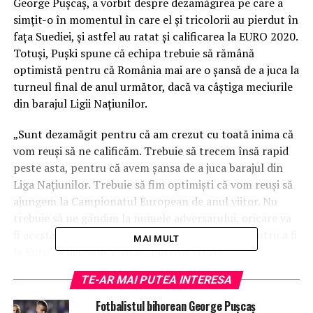
George Puşcaş, a vorbit despre dezamăgirea pe care a
simţit-o în momentul în care el şi tricolorii au pierdut în
faţa Suediei, şi astfel au ratat şi calificarea la EURO 2020.
Totuşi, Puşki spune că echipa trebuie să rămână
optimistă pentru că România mai are o şansă de a juca la
turneul final de anul următor, dacă va câştiga meciurile
din barajul Ligii Naţiunilor.
„Sunt dezamăgit pentru că am crezut cu toată inima că
vom reuşi să ne calificăm. Trebuie să trecem însă rapid
peste asta, pentru că avem şansa de a juca barajul din
Liga Naţiunilor. Trebuie să fim optimişti că vom reuşi să
ajungem la Campionatul European de anul viitor. Nu
trebuie să ne gândim la numele adversarului, oricare va
fi acesta, va trebui să facem tot ce ţine de noi pentru a fi
MAI MULT
la Euro”, a declarat Puşcaş, potrivit frf.ro.
TE-AR MAI PUTEA INTERESA
Bihoreanul a spus că ştie că suporterii sunt dezamăgiţi
de tricolori. „Ne pare rău că nu i-am putut face fericiţi,
Fotbalistul bihorean George Pușcaș