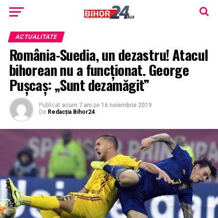
ACTUALITATE
România-Suedia, un dezastru! Atacul
bihorean nu a funcţionat. George
Pușcaș: „Sunt dezamăgit”
Publicat
acum 7 ani
pe
16 noiembrie 2019
De
Redacția Bihor24