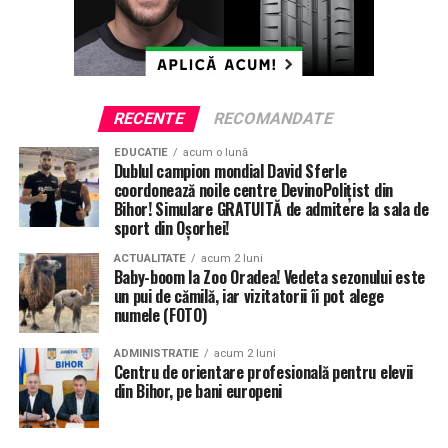
preliminarii, tricolorii mai au o şansă la barajul din Liga
Naţiunilor, care presupune disputarea a două runde
(semifinală şi finală) împotriva unei adversare care
urmează să fie desemnată. Tragerea la sorţi pentru acest
baraj va avea loc vineri, 22 noiembrie.
RECENTE
RECOMANDATE
ETICHETE:
CLAUDIU KESERU
EURO 2020
GEORGE PUSCAS
EDUCATIE
acum o lună
Dublul campion mondial David Sferle
RECOMANDAT
coordonează noile centre DevinoPolițist din
Bihor! Simulare GRATUITĂ de admitere la sala de
URMATORUL
Baschet: Băieţii de la CSM CSU Oradea s-au impus pe
sport din Oșorhei!
terenul timişorenilor
ACTUALITATE
acum 2 luni
Baby-boom la Zoo Oradea! Vedeta sezonului este
NU RATATI
un pui de cămilă, iar vizitatorii îi pot alege
Lovitură de… Teatru: Justiţia a decis ca Daniel Vulcu să
numele (FOTO)
se întoarcă la şefia Teatrului Regina Maria
ADMINISTRATIE
acum 2 luni
Centru de orientare profesională pentru elevii
din Bihor, pe bani europeni