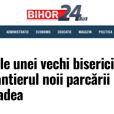
ADMINISTRATIE
ECONOMIE
EDUCATIE
MAGAZIN
POLITICA
le unei vechi biserici
ntierul noii parcării
adea