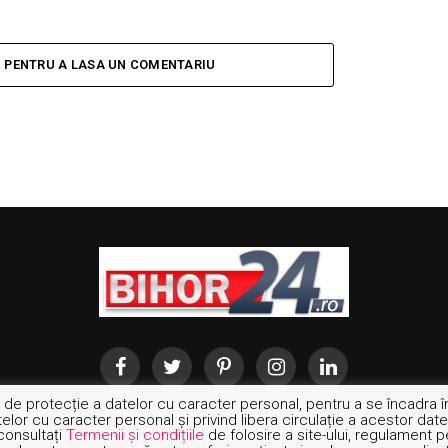
I PENTRU A LASA UN COMENTARIU
ică de protecție a datelor cu caracter personal, pentru a se încadra
lor cu caracter personal și privind libera circulație a acestor dat
DESPRE NOI
TERMENI SI CONDITII
POLITICA COOKIE
CONTACT
consultați
Termenii și condițiile
de folosire a site-ului, regulament pe