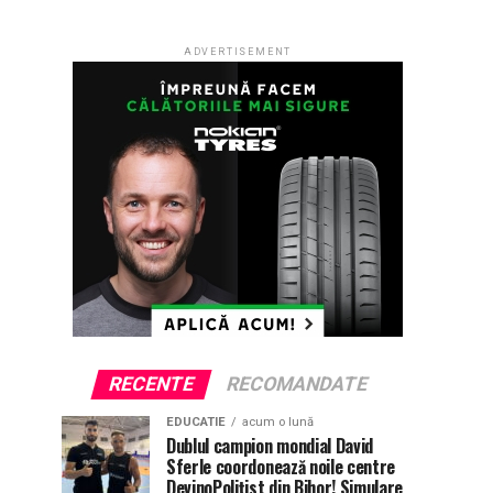
ADVERTISEMENT
RECENTE
RECOMANDATE
EDUCATIE
acum o lună
Dublul campion mondial David
Sferle coordonează noile centre
DevinoPolițist din Bihor! Simulare