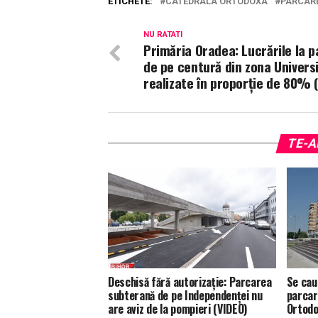
ETICHETE:
CATEDRALA ORTODOXA
PARCAR
NU RATATI
Primăria Oradea: Lucrările la p
de pe centură din zona Universit
realizate în proporţie de 80% 
TE-A
Deschisă fără autorizație: Parcarea
Se cau
subterană de pe Independenței nu
parcar
are aviz de la pompieri (VIDEO)
Ortodo