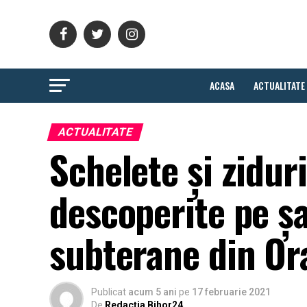
ACASA
ACTUALITATE
ACTUALITATE
Schelete și ziduri
descoperite pe şa
subterane din Or
Publicat
acum 5 ani
pe
17 februarie 2021
De
Redacția Bihor24