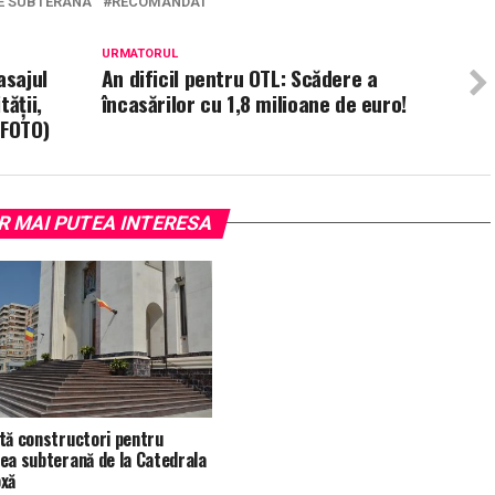
E SUBTERANA
RECOMANDAT
URMATORUL
asajul
An dificil pentru OTL: Scădere a
ăţii,
încasărilor cu 1,8 milioane de euro!
(FOTO)
R MAI PUTEA INTERESA
tă constructori pentru
ea subterană de la Catedrala
xă