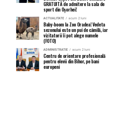
GRATUITĂ de admitere la sala de
sport din Oșorhei!
ACTUALITATE
acum 2 luni
Baby-boom la Zoo Oradea! Vedeta
sezonului este un pui de cămilă, iar
vizitatorii îi pot alege numele
(FOTO)
ADMINISTRATIE
acum 2 luni
Centru de orientare profesională
pentru elevii din Bihor, pe bani
europeni