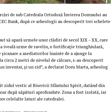
parcări de sub Catedrala Ortodoxă Învierea Domnului au
 CEC Bank, după ce arheologii au descoperit trei schelete
put să apară urmele unor clădiri de secol XIX – XX, care
a iveală urme de ravelin, o fortificaţie triunghiulară,
e şicanare a asediatorilor înainte de a ajunge la
la circa 2 metri de nivelul de călcare, s-au descoperit
ciun inventar, şi un zid”, a declarat Doru Marta, arheolog
it zidul vestic al Bisericii Sfântului Spirit, datând din
 doar după săpături aprofundate. Zona a fost izolată, iar
re celelalte laturi ale catedralei.