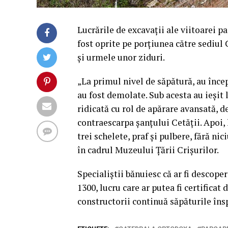
Lucrările de excavaţii ale viitoarei 
fost oprite pe porţiunea către sediul
şi urmele unor ziduri.
„La primul nivel de săpătură, au înce
au fost demolate. Sub acesta au ieşit l
ridicată cu rol de apărare avansată, d
contraescarpa şanţului Cetăţii. Apoi, 
trei schelete, praf şi pulbere, fără ni
în cadrul Muzeului Ţării Crişurilor.
Specialiştii bănuiesc că ar fi descoper
1300, lucru care ar putea fi certificat
constructorii continuă săpăturile însp