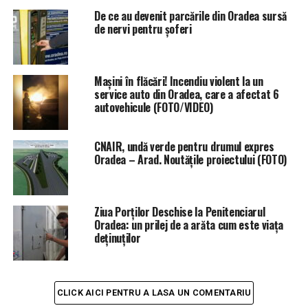
În urma perchezițiilor domiciliare, au fost descoperite și
De ce au devenit parcările din Oradea sursă
ridicate, în vederea cercetărilor, 17 telefoane mobile și
de nervi pentru șoferi
7.800 de lei.
Cele opt persoane vizate de anchetă au fost ridicate și
Mașini în flăcări! Incendiu violent la un
duse la audieri la sediul DIICOT Oradea.
service auto din Oradea, care a afectat 6
autovehicule (FOTO/VIDEO)
Acțiunea a beneficiat de sprijinul jandarmilor din cadrul
inspectoratelor de jandarmi județene Bihor și Arad,
CNAIR, undă verde pentru drumul expres
precum și de sprijinul reprezentanților Direcției
Oradea – Arad. Noutățile proiectului (FOTO)
Generale de Asistență Socială și Protecția Copilului,
pentru asigurarea măsurilor de protecție pentru minorii
identificați în locațiile percheziționate.
Ziua Porților Deschise la Penitenciarul
Oradea: un prilej de a arăta cum este viața
„Suportul de specialitate a fost asigurat de Direcția
deținuților
Operațiuni Speciale din cadrul Poliției Române”, mai
notează comunicatul Poliției.
CLICK AICI PENTRU A LASA UN COMENTARIU
ETICHETE:
CERSIT
ORADEA
PERCHEZITII
RECOMANDAT