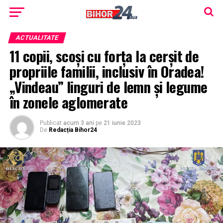
ACTUALITATE
11 copii, scoși cu forța la cerșit de
propriile familii, inclusiv în Oradea!
„Vindeau” linguri de lemn și legume
în zonele aglomerate
Publicat
acum 3 ani
pe
21 iunie 2023
De
Redacția Bihor24