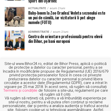
sport din Oșorhei!
ACTUALITATE
acum 2 luni
Baby-boom la Zoo Oradea! Vedeta sezonului este
un pui de cămilă, iar vizitatorii îi pot alege
numele (FOTO)
ADMINISTRATIE
acum 2 luni
Centru de orientare profesională pentru elevii
din Bihor, pe bani europeni
Site-ul www.Bihor24.ro, editat de Bihor Press, aplică o politică
de protecție a datelor cu caracter personal, pentru a se
încadra în modificările propuse de Regulamentul (UE) 2016/679
privind protecția persoanelor fizice în ceea ce privește
prelucrarea datelor cu caracter personal și privind libera
circulație a acestor date (Regulamentul GDPR), care a intrat în
vigoare pe 25 mai 2018. În acest sens, vă rugăm să consultați
Termenii și condițiile
de folosire a site-ului, regulament pe care
vă rugăm să îl citiți.
Vă rugăm să rețineți că, pentru a vă îmbunătăți experiența pe
site-ul nostru, pentru a vă putea oferi conținut și reclame
personalizate, dar și pentru a analiza audiența și traficul acestui
site, folosim cookie-uri și tehnologii asemănătoare. Astfel,