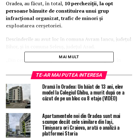
Oradea, au făcut, în total,
10 percheziții, la opt
persoane bănuite de constituirea unui grup
infracțional organizat, trafic de minori și
exploatarea cerșetoriei.
Descinderile au avut loc în comuna Avram Iancu, județul
Bihor, și în comuna Seleuș, județul Arad.
MAI MULT
„Din cercetări a reieșit că, din ianuarie 2023 până în
prezent,
cele opt persoane, cu vârste între 31 și 40 de
ani, ar fi obligat la practicarea cerșetoriei 11 minori,
TE-AR MAI PUTEA INTERESA
cu vârste între 8 și 17 ani, membrii de familie, pe
Dramă în Oradea: Un băiat de 13 ani, elev
care, sub pretextul vânzării de linguri de lemn sau
model la Colegiul Ghibu, a murit după ce a
verdețuri, i-ar fi obligat să apeleze la mila
căzut de pe un bloc cu 8 etaje (VIDEO)
publicului din zone aglomerate, din municipiile
Oradea, Arad și Timișoara
, în vederea obținerii unor
Apartamentele noi din Oradea sunt mai
sume de bani, care ar fi fost însușite de membrii grupării
scumpe decât cele similare din Iași,
infracționale”, explică informarea Poliției.
Timișoara ori Craiova, arată o analiză a
platformei Storia