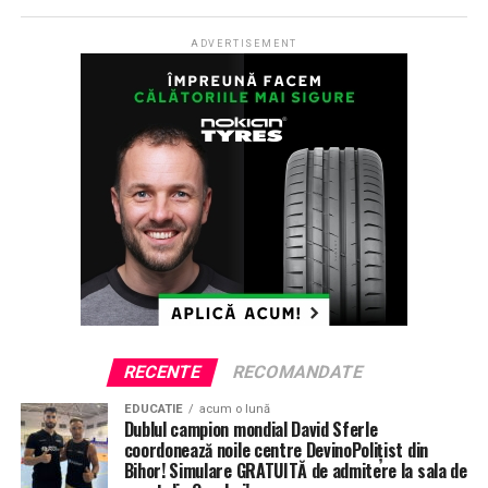
URMATORUL
Incendiu pornit de la un aragaz, într-un apartament din
ADVERTISEMENT
Oradea. Proprietarul a ajuns la spital
NU RATATI
Alice în Țara Minunilor transformă ERA Park Oradea
într-un tărâm fermecat și… ecologic
RECENTE
RECOMANDATE
EDUCATIE
acum o lună
Dublul campion mondial David Sferle
coordonează noile centre DevinoPolițist din
Bihor! Simulare GRATUITĂ de admitere la sala de