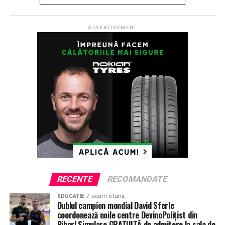
ADVERTISEMENT
RECENTE
RECOMANDATE
EDUCATIE
acum o lună
Dublul campion mondial David Sferle
coordonează noile centre DevinoPolițist din
Bihor! Simulare GRATUITĂ de admitere la sala de