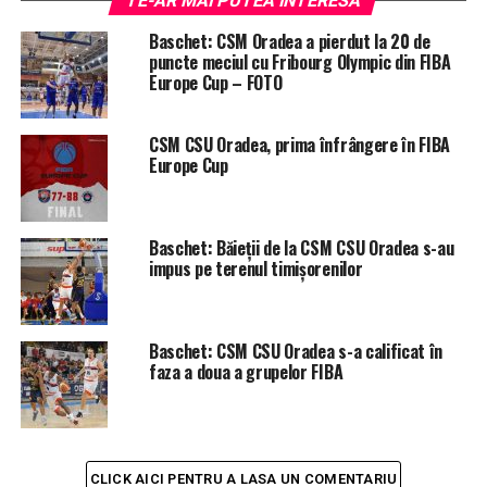
TE-AR MAI PUTEA INTERESA
ETICHETE:
BASCHET
BCMU FC ARGES PITESTI
CSM CSU ORADEA
RECOMANDAT
Baschet: CSM Oradea a pierdut la 20 de
puncte meciul cu Fribourg Olympic din FIBA
URMATORUL
Europe Cup – FOTO
Ilie Bolojan s-ar alia cu aeroportul din Debrețin, dar
primarul ungar zice pas
CSM CSU Oradea, prima înfrângere în FIBA
NU RATATI
Premieră medicală la Spitalul Județean Oradea: Pacient
Europe Cup
operat pe cord deschis
Baschet: Băieţii de la CSM CSU Oradea s-au
impus pe terenul timişorenilor
Baschet: CSM CSU Oradea s-a calificat în
faza a doua a grupelor FIBA
CLICK AICI PENTRU A LASA UN COMENTARIU