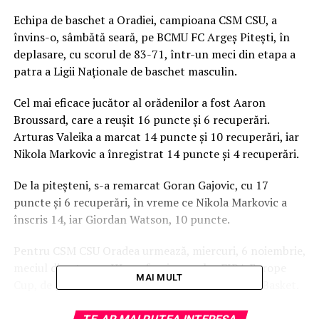
Echipa de baschet a Oradiei, campioana CSM CSU, a
învins-o, sâmbătă seară, pe BCMU FC Argeş Piteşti, în
deplasare, cu scorul de 83-71, într-un meci din etapa a
patra a Ligii Naţionale de baschet masculin.
Cel mai eficace jucător al orădenilor a fost Aaron
Broussard, care a reuşit 16 puncte și 6 recuperări.
Arturas Valeika a marcat 14 puncte și 10 recuperări, iar
Nikola Markovic a înregistrat 14 puncte și 4 recuperări.
De la piteşteni, s-a remarcat Goran Gajovic, cu 17
puncte și 6 recuperări, în vreme ce Nikola Markovic a
înscris 14, iar Giordan Watson, 10 puncte.
Pentru CSM CSU Oradea urmează, miercuri, 6 noiembrie,
meciul din etapa a III-a a fazei grupelor FIBA Europe
MAI MULT
Cup, de pe terenul celor de la Fribourg Olympic Basket.