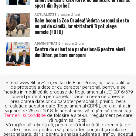
sport din Oșorhei!
ACTUALITATE
acum 2 luni
Baby-boom la Zoo Oradea! Vedeta sezonului este
un pui de cămilă, iar vizitatorii îi pot alege
numele (FOTO)
ADMINISTRATIE
acum 2 luni
Centru de orientare profesională pentru elevii
din Bihor, pe bani europeni
Site-ul www.Bihor24.ro, editat de Bihor Press, aplică o politică
de protecție a datelor cu caracter personal, pentru a se
încadra în modificările propuse de Regulamentul (UE) 2016/679
privind protecția persoanelor fizice în ceea ce privește
prelucrarea datelor cu caracter personal și privind libera
circulație a acestor date (Regulamentul GDPR), care a intrat în
vigoare pe 25 mai 2018. În acest sens, vă rugăm să consultați
Termenii și condițiile
de folosire a site-ului, regulament pe care
vă rugăm să îl citiți.
Vă rugăm să rețineți că, pentru a vă îmbunătăți experiența pe
site-ul nostru, pentru a vă putea oferi conținut și reclame
personalizate, dar și pentru a analiza audiența și traficul acestui