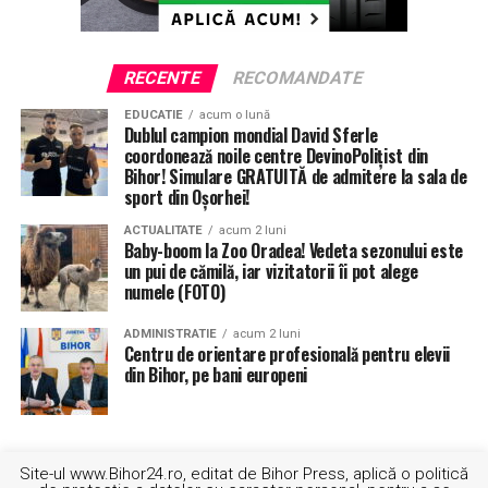
tot pe teren propriu, miercurea viitoare, cu Fribourg
Olympic, campioana Elveţiei. Până atunci însă, sâmbătă
seara, tot de la ora 19 şi tot la Arena Antonio Alexe,
RECENTE
RECOMANDATE
„roş-albaştrii” bihoreni vor primi replica oltenilor de la
EDUCATIE
acum o lună
SCM U Craiova, în campionatul Ligii Naţionale.
Dublul campion mondial David Sferle
coordonează noile centre DevinoPolițist din
Bihor! Simulare GRATUITĂ de admitere la sala de
ETICHETE:
BAHCEŞEHIR COLLEGE
CRISTIAN ACHIM
sport din Oșorhei!
CSM CSU ORADEA
ACTUALITATE
acum 2 luni
URMATORUL
Baby-boom la Zoo Oradea! Vedeta sezonului este
Şoc în „lumea bună”! Ionuţ Butcă, un hairstylist „de
un pui de cămilă, iar vizitatorii îi pot alege
fiţe”, a fost săltat de poliţişti pentru pornografie
numele (FOTO)
infantilă
ADMINISTRATIE
acum 2 luni
NU RATATI
Centru de orientare profesională pentru elevii
Târgul de Crăciun 2019: Ștefan Hrușcă, Paula Seling și
din Bihor, pe bani europeni
Proconsul vin la Oradea
Site-ul www.Bihor24.ro, editat de Bihor Press, aplică o politică