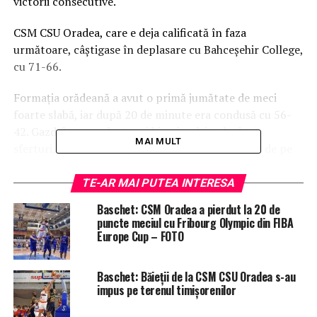
victorii consecutive.
CSM CSU Oradea, care e deja calificată în faza
următoare, câştigase în deplasare cu Bahceşehir College,
cu 71-66.
Formaţia orădeană a avut o primă jumătate de meci
foarte slabă, iar după 20 de minute era condusă cu 56-
42. Gazdele au evoluat mai bine în ultimele două
MAI MULT
sferturi, dar nu au reuşit să recupereze diferenţa de pe
tabelă.
TE-AR MAI PUTEA INTERESA
Antrenorul Cristian Achim i-a folosit pe Aaron
Baschet: CSM Oradea a pierdut la 20 de
Broussard 12 puncte, 2 recuperări, 1 pasă decisivă,
puncte meciul cu Fribourg Olympic din FIBA
Tudor Fometescu 1 pd, Sean Barnette 13 p, 6 rec, 1 pd,
Europe Cup – FOTO
Cătălin Baciu 11 p, 7 rec, Nikola Markovic 13 p, 3 rec, 6
pd, Kristopher Richard 5 p, 3 rec, 3 pd, Giordan Watson
Baschet: Băieţii de la CSM CSU Oradea s-au
10 p, 1 rec, 6 pd, Arturas Valeika 2 p, 4 rec, 1 pd, Dragan
impus pe terenul timişorenilor
Zekovic 11 p.