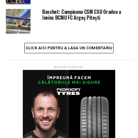
La oaspeţi au evoluat Trae Golden 30 p, 3 rec, 4 pd,
Baschet: Campioana CSM CSU Oradea a
Mangok Mathiang 8 p, 6 rec, 1 pd, Dwight Junior Hardy
învins BCMU FC Argeș Pitești
13 p, 2 rec, 3 pd, Jajuan Markeis Johnson 10 p, 4 pd,
London Tyus Perrantes 18 p, 6 rec, 7 pd, Can Altintig 5
p, 2 rec, 6 pd, Hadi Ozdemir 2 p, 3 rec, Altan Erol 1 rec,
2 pd, Alper Ozcan, Cameron Clark 2 p, 2 rec.
CLICK AICI PENTRU A LASA UN COMENTARIU
„Nu am văzut în viața mea o echipă care să termine un
meci cu 77% la aruncările de trei puncte. Este ceva
ADVERTISEMENT
aproape de domeniul SF. Desigur, trebuie să ne asumăm
responsabilitatea, deoarece parte din acest procentaj se
datorează felului în care ne-am apărat. În ceea ce ne
privește, am început foarte prost. Consider că mental
nu am fost conectați la acest meci în prima repriză. În
plus, este de neacceptat să fim bătuți în relația unu la
unu atât de ușor și atât de des”, a declarat, după meci,
antrenorul CSM, Cristian Achim.
În ultima etapă a Grupei D, CSM CSU Oradea va evolua