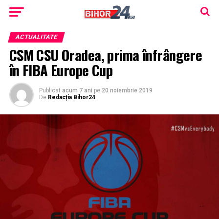
ACTUALITATE
CSM CSU Oradea, prima înfrângere
în FIBA Europe Cup
Publicat
acum 7 ani
pe
20 noiembrie 2019
De
Redacția Bihor24